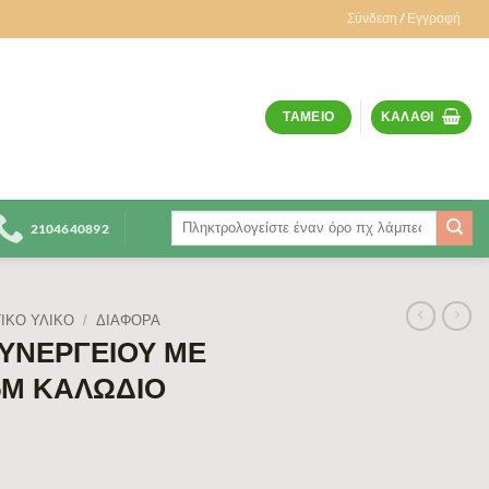
Σύνδεση / Εγγραφή
ΤΑΜΕΊΟ
ΚΑΛΆΘΙ
Αναζήτηση
2104640892
για:
ΙΚΟ ΥΛΙΚΟ
/
ΔΙΆΦΟΡΑ
ΥΝΕΡΓΕΙΟΥ ΜΕ
5M ΚΑΛΩΔΙΟ