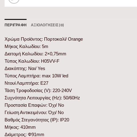
ΠΕΡΙΓΡΑΦΉ
ΑΞΙΟΛΟΓΉΣΕΙΣ (0)
Χρώμα Προϊόντος: Πορτοκαλί/ Orange
Μήκος Καλωδίου: 5m
Διατομή Καλωδίου: 2×0,75mm
Τύπος Καλωδίου: H05VV-F
Διακόπτης: Ναι/ Yes
Τύπος Λαμπτήρα: max 10W led
Ντουί Λαμπτήρα: E27
Τάση Τροφοδοσίας (V): 220-240V
Συχνότητα Λειτουργίας (Hz): 50/60Hz
Προστασία Επαφών: Όχι/ No
Γείωση Αντικειμένου: Όχι/ No
Βαθμός Στεγανότητας (IP): IP20
Μήκος: 410mm
Διάμετρος: Φ91mm