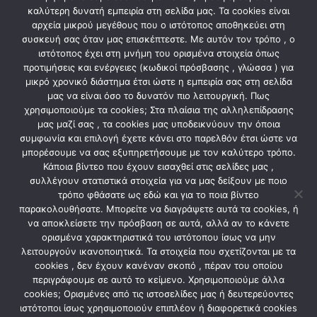
καλύτερη δυνατή εμπειρία στη σελίδα μας. Τα cookies είναι
αρχεία μικρού μεγέθους που ο ιστότοπος αποθηκεύει στη
ΦΩΤΙΣΜΟΣ
ΦΩΤΙΣΜΟΣ
ΦΩΤΙΣΤΙΚΟ ΜΠΑΝΙΟΥ LED
ΦΩΤΙΣΤΙΚΟ ΜΠΑΝΙΟΥ LED
συσκευή σας όταν μας επισκέπτεστε. Με αυτόν τον τρόπο , ο
12W 4000Κ 600X121X42
8W 4000Κ 400X121X42 ΝΙΚΕΛ
ιστότοπος έχει στη μνήμη του ορισμένα στοιχεία όπως
ΝΙΚΕΛ
προτιμήσεις και ενέργειες (κωδικοί πρόσβασης , γλώσσα ) για
23,90
€
19,90
€
μικρό χρονικό διάστημα έτσι ώστε η εμπειρία σας στη σελίδα
μας να είναι όσο το δυνατόν πιο λειτουργική. Πως
χρησιμοποιούμε τα cookies; Στα πλαίσια της αλληλεπίδρασης
μας μαζί σας , τα cookies μας υποδεικνύουν την όποια
συμφωνία και επιλογή έχετε κάνει στο παρελθόν έτσι ώστε να
μπορέσουμε να σας εξυπηρετήσουμε με τον καλύτερο τρόπο.
Κάποια βίντεο που έχουν εισαχθεί στις σελίδες μας ,
συλλέγουν στατιστικά στοιχεία για να μας δείξουν με ποιο
τρόπο φθάσατε ως εδώ και για το ποια βίντεο
παρακολουθήσατε. Μπορείτε να διαγράψετε αυτά τα cookies, ή
να αποκλείσετε την πρόσβαση σε αυτά, αλλά αν το κάνετε
ορισμένα χαρακτηριστικά του ιστότοπου ίσως να μην
λειτουργούν ικανοποιητικά. Τα στοιχεία που σχετίζονται με τα
ΦΩΤΙΣΜΟΣ
ΦΩΤΙΣΜΟΣ
cookies , δεν έχουν κανέναν σκοπό , πέραν του οποίου
ΦΩΤΙΣΤΙΚΟ ΜΠΑΝΙΟΥ LED
ΦΩΤΙΣΤΙΚΟ ΜΠΑΝΙΟΥ LED
περιγράφουμε σε αυτό το κείμενο. Χρησιμοποιούμε άλλα
6W 4000Κ 400X130X60 ΝΙΚΕΛ
5W 4000Κ 300X103X40 ΝΙΚΕΛ
cookies; Ορισμένες από τις ιστοσελίδες μας ή δευτερεύοντες
(2τρόποι στήριξης)
ιστότοποι ίσως χρησιμοποιούν επιπλέον ή διαφορετικά cookies
13,90
€
8,00
€