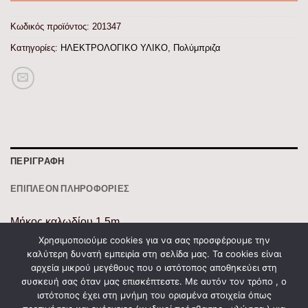
Κωδικός προϊόντος:
201347
Κατηγορίες:
ΗΛΕΚΤΡΟΛΟΓΙΚΟ ΥΛΙΚΟ
,
Πολύμπριζα
ΠΕΡΙΓΡΑΦΉ
ΕΠΙΠΛΈΟΝ ΠΛΗΡΟΦΟΡΊΕΣ
Μήκος καλωδίου 1.5m
Μέγιστο Φορτίο 3680W
Χρησιμοποιούμε cookies για να σας προσφέρουμε την
καλύτερη δυνατή εμπειρία στη σελίδα μας. Τα cookies είναι
Χρώμα Λευκό
αρχεία μικρού μεγέθους που ο ιστότοπος αποθηκεύει στη
Βαθμός Προστασίας IP20
συσκευή σας όταν μας επισκέπτεστε. Με αυτόν τον τρόπο , ο
Ρεύμα 16A
ιστότοπος έχει στη μνήμη του ορισμένα στοιχεία όπως
Θέσεις 4