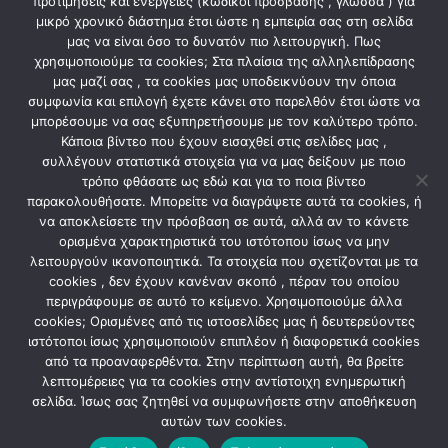
προτιμήσεις και ενέργειες (κωδικοί πρόσβασης , γλώσσα ) για
μικρό χρονικό διάστημα έτσι ώστε η εμπειρία σας στη σελίδα
Τάση 250V AC
μας να είναι όσο το δυνατόν πιο λειτουργική. Πως
χρησιμοποιούμε τα cookies; Στα πλαίσια της αλληλεπίδρασης
μας μαζί σας , τα cookies μας υποδεικνύουν την όποια
συμφωνία και επιλογή έχετε κάνει στο παρελθόν έτσι ώστε να
ΣΧΕΤΙΚΆ ΠΡΟΪΌΝΤΑ
μπορέσουμε να σας εξυπηρετήσουμε με τον καλύτερο τρόπο.
Κάποια βίντεο που έχουν εισαχθεί στις σελίδες μας ,
συλλέγουν στατιστικά στοιχεία για να μας δείξουν με ποιο
τρόπο φθάσατε ως εδώ και για το ποια βίντεο
παρακολουθήσατε. Μπορείτε να διαγράψετε αυτά τα cookies, ή
να αποκλείσετε την πρόσβαση σε αυτά, αλλά αν το κάνετε
ορισμένα χαρακτηριστικά του ιστότοπου ίσως να μην
λειτουργούν ικανοποιητικά. Τα στοιχεία που σχετίζονται με τα
cookies , δεν έχουν κανέναν σκοπό , πέραν του οποίου
περιγράφουμε σε αυτό το κείμενο. Χρησιμοποιούμε άλλα
cookies; Ορισμένες από τις ιστοσελίδες μας ή δευτερεύοντες
ιστότοποι ίσως χρησιμοποιούν επιπλέον ή διαφορετικά cookies
από τα προαναφερθέντα. Στην περίπτωση αυτή, θα βρείτε
ΗΛΕΚΤΡΟΛΟΓΙΚΟ ΥΛΙΚΟ
ΕΞΩΤΕΡΙΚΟΎ ΤΎΠΟΥ
Πολύπριζο 5 θέσεων με
Πίνακας επίτοιxος Ίδη 1×9θ
λεπτομέρειες για τα cookies στην αντίστοιχη ενημερωτική
διακόπτη μαύρο
xωρίς πόρτα IP30
σελίδα. Ίσως σας ζητηθεί να συμφωνήσετε στην αποθήκευση
6,90
€
10,70
€
αυτών των cookies.