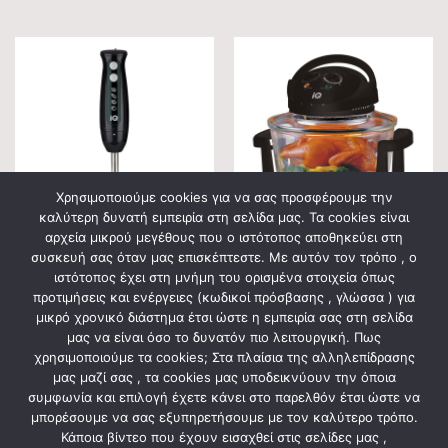
Χρησιμοποιούμε cookies για να σας προσφέρουμε την
καλύτερη δυνατή εμπειρία στη σελίδα μας. Τα cookies είναι
αρχεία μικρού μεγέθους που ο ιστότοπος αποθηκεύει στη
ΗΛΕΚΤΡΙΚΕΣ ΣΥΣΚΕΥΕΣ
ΗΛΕΚΤΡΙΚΕΣ ΣΥΣΚΕΥΕΣ
συσκευή σας όταν μας επισκέπτεστε. Με αυτόν τον τρόπο , ο
ΡΑΒΔΟΜΠΛΕΝΤΕΡ ΜΕ
ΠΟΛΥΜΑΓΕΙΡΑΣ ΡΟΜΠΟΤ
ιστότοπος έχει στη μνήμη του ορισμένα στοιχεία όπως
ΑΝΟΞΕΙΔΩΤΗ ΡΑΒΔΟ 600W
KC-1185 11lt BLACK
προτιμήσεις και ενέργειες (κωδικοί πρόσβασης , γλώσσα ) για
EXECUTIVE BL-413
μικρό χρονικό διάστημα έτσι ώστε η εμπειρία σας στη σελίδα
27,90
€
71,90
€
μας να είναι όσο το δυνατόν πιο λειτουργική. Πως
χρησιμοποιούμε τα cookies; Στα πλαίσια της αλληλεπίδρασης
μας μαζί σας , τα cookies μας υποδεικνύουν την όποια
συμφωνία και επιλογή έχετε κάνει στο παρελθόν έτσι ώστε να
μπορέσουμε να σας εξυπηρετήσουμε με τον καλύτερο τρόπο.
Κάποια βίντεο που έχουν εισαχθεί στις σελίδες μας ,