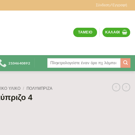
Σύνδεση / Εγγραφή
ΤΑΜΕΊΟ
ΚΑΛΆΘΙ
Αναζήτηση
2104640892
για:
ΙΚΟ ΥΛΙΚΟ
/
ΠΟΛΎΜΠΡΙΖΑ
ύπριζο 4