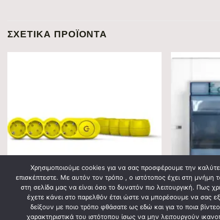
ΣΧΕΤΙΚΆ ΠΡΟΪΌΝΤΑ
Χρησιμοποιούμε cookies για να σας προσφέρουμε την καλύτερ
επισκέπτεστε. Με αυτόν τον τρόπο , ο ιστότοπος έχει στη μνήμη τ
στη σελίδα μας να είναι όσο το δυνατόν πιο λειτουργική. Πως χ
έχετε κάνει στο παρελθόν έτσι ώστε να μπορέσουμε να σας εξυ
δείξουν με ποιο τρόπο φθάσατε ως εδώ και για το ποια βίντ
ΗΛΕΚΤΡΟΛΟΓΙΚΟ ΥΛΙΚΟ
ΕΞΩΤΕΡΙΚΟΎ ΤΎΠ
χαρακτηριστικά του ιστότοπου ίσως να μην λειτουργούν ικανοπ