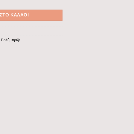
εων, 2x USB ποσότητα
ΣΤΟ ΚΑΛΆΘΙ
,
Πολύμπριζα