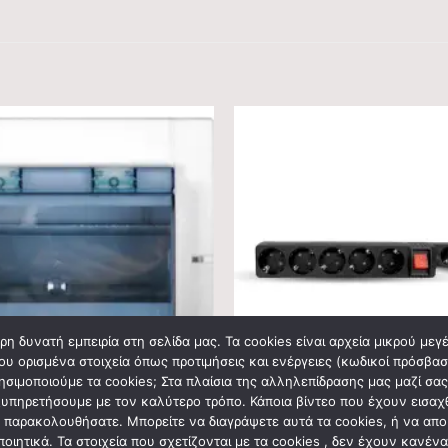
η δυνατή εμπειρία στη σελίδα μας. Τα cookies είναι αρχεία μικρού με
ου ορισμένα στοιχεία όπως προτιμήσεις και ενέργειες (κωδικοί πρόσβαση
ρησιμοποιούμε τα cookies; Στα πλαίσια της αλληλεπίδρασης μας μαζί σα
πηρετήσουμε με τον καλύτερο τρόπο. Κάποια βίντεο που έχουν εισαχθεί
εο παρακολουθήσατε. Μπορείτε να διαγράψετε αυτά τα cookies, ή να απ
ΟΥ
ΗΛΕΚΤΡΟΛΟΓΙΚΟ ΥΛΙΚΟ
οιητικά. Τα στοιχεία που σχετίζονται με τα cookies , δεν έχουν κανέν