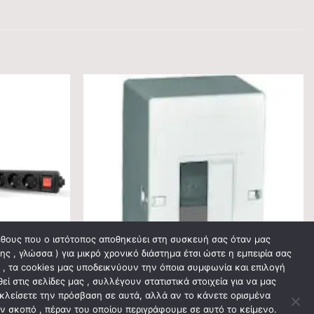
γέθους που ο ιστότοπος αποθηκεύει στη συσκευή σας όταν μας
ς , γλώσσα ) για μικρό χρονικό διάστημα έτσι ώστε η εμπειρία σας
ς , τα cookies μας υποδεικνύουν την όποια συμφωνία και επιλογή
 στις σελίδες μας , συλλέγουν στατιστικά στοιχεία για να μας
οκλείσετε την πρόσβαση σε αυτά, αλλά αν το κάνετε ορισμένα
ΕΞΩΤΕΡΙΚΟΎ ΤΎΠΟΥ
αν σκοπό , πέραν του οποίου περιγράφουμε σε αυτό το κείμενο.