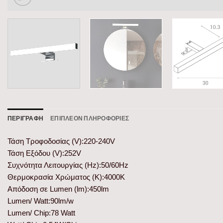
ΠΕΡΙΓΡΑΦΉ
ΕΠΙΠΛΈΟΝ ΠΛΗΡΟΦΟΡΊΕΣ
Τάση Τροφοδοσίας (V):220-240V
Τάση Εξόδου (V):252V
Συχνότητα Λειτουργίας (Hz):50/60Hz
Θερμοκρασία Χρώματος (K):4000K
Απόδοση σε Lumen (lm):450lm
Lumen/ Watt:90lm/w
Lumen/ Chip:78 Watt