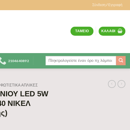
Σύνδεση / Εγγραφή
ΤΑΜΕΊΟ
ΚΑΛΆΘΙ
Αναζήτηση
2104640892
για:
ΦΩΤΙΣΤΙΚΆ ΑΠΛΊΚΕΣ
ΝΙΟΥ LED 5W
40 ΝΙΚΕΛ
ς)