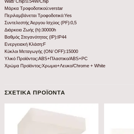
Watt/ Chip:0.54W/Chip
Μάρκα Τροφοδοτικού:verstar
Περιλαμβάνεται Τροφοδοτικό:Yes
Συντελεστής Άεργου Ισχύος (PF):0,5
Διάρκεια Ζωής (h):30000h
Βαθμός Στεγανότητας (IP):IP44
Ενεργειακή Κλάση:F
Κύκλοι Μεταγωγής (ON/ OFF):15000
Υλικό Προϊόντος:ABS+Πλαστικο/ABS+PC
Χρώμα Προϊόντος:Χρωμιο+Λευκο/Chrome + White
ΣΧΕΤΙΚΆ ΠΡΟΪΌΝΤΑ