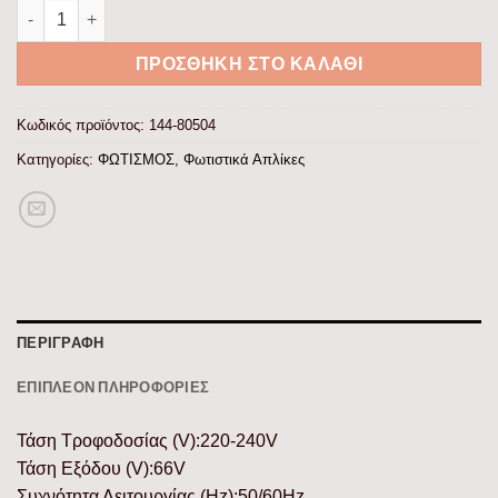
ΦΩΤΙΣΤΙΚΟ ΜΠΑΝΙΟΥ LED 12W 4000Κ 600X121X42 ΝΙΚΕΛ ποσό
ΠΡΟΣΘΉΚΗ ΣΤΟ ΚΑΛΆΘΙ
Κωδικός προϊόντος:
144-80504
Κατηγορίες:
ΦΩΤΙΣΜΟΣ
,
Φωτιστικά Απλίκες
ΠΕΡΙΓΡΑΦΉ
ΕΠΙΠΛΈΟΝ ΠΛΗΡΟΦΟΡΊΕΣ
Τάση Τροφοδοσίας (V):220-240V
Τάση Εξόδου (V):66V
Συχνότητα Λειτουργίας (Hz):50/60Hz