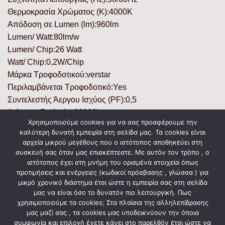
Θερμοκρασία Χρώματος (K):4000K
Απόδοση σε Lumen (lm):960lm
Lumen/ Watt:80lm/w
Lumen/ Chip:26 Watt
Watt/ Chip:0,2W/Chip
Μάρκα Τροφοδοτικού:verstar
Περιλαμβάνεται Τροφοδοτικό:Yes
Συντελεστής Άεργου Ισχύος (PF):0,5
Διάρκεια Ζωής (h):30000h
Χρησιμοποιούμε cookies για να σας προσφέρουμε την
Βαθμός Στεγανότητας (IP):IP44
καλύτερη δυνατή εμπειρία στη σελίδα μας. Τα cookies είναι
Ενεργειακή Κλάση:G
αρχεία μικρού μεγέθους που ο ιστότοπος αποθηκεύει στη
Κύκλοι Μεταγωγής (ON/ OFF):15000
συσκευή σας όταν μας επισκέπτεστε. Με αυτόν τον τρόπο , ο
ιστότοπος έχει στη μνήμη του ορισμένα στοιχεία όπως
Υλικό Προϊόντος:Πλαστικο+ Αλουμινιο/PC+Aluminum
προτιμήσεις και ενέργειες (κωδικοί πρόσβασης , γλώσσα ) για
Χρώμα Προϊόντος:Χρωμιο+Λευκο/Chrome + White
μικρό χρονικό διάστημα έτσι ώστε η εμπειρία σας στη σελίδα
μας να είναι όσο το δυνατόν πιο λειτουργική. Πως
χρησιμοποιούμε τα cookies; Στα πλαίσια της αλληλεπίδρασης
μας μαζί σας , τα cookies μας υποδεικνύουν την όποια
ΣΧΕΤΙΚΆ ΠΡΟΪΌΝΤΑ
συμφωνία και επιλογή έχετε κάνει στο παρελθόν έτσι ώστε να