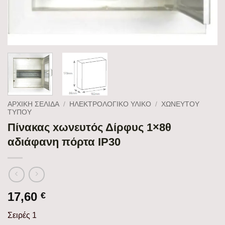
ΑΡΧΙΚΉ ΣΕΛΊΔΑ
/
ΗΛΕΚΤΡΟΛΟΓΙΚΟ ΥΛΙΚΟ
/
ΧΩΝΕΥΤΟΎ
ΤΎΠΟΥ
Πίνακας xωνευτός Δίρφυς 1×8θ
αδιάφανη πόρτα IP30
17,60
€
Σειρές 1