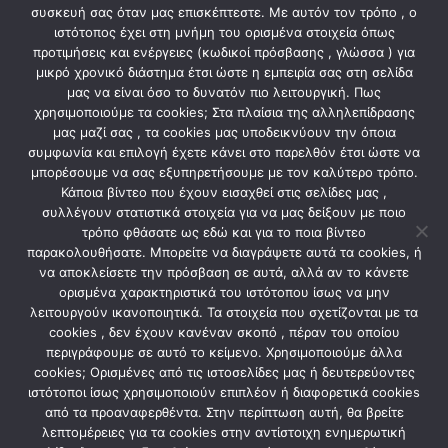
συσκευή σας όταν μας επισκέπτεστε. Με αυτόν τον τρόπο , ο
Διαστάσεις 182x86x170mm
ιστότοπος έχει στη μνήμη του ορισμένα στοιχεία όπως
Τοποθέτηση Χωνευτή
προτιμήσεις και ενέργειες (κωδικοί πρόσβασης , γλώσσα ) για
μικρό χρονικό διάστημα έτσι ώστε η εμπειρία σας στη σελίδα
Υλικό Κατασκευής Μεταλλοπλαστικός
μας να είναι όσο το δυνατόν πιο λειτουργική. Πως
χρησιμοποιούμε τα cookies; Στα πλαίσια της αλληλεπίδρασης
μας μαζί σας , τα cookies μας υποδεικνύουν την όποια
συμφωνία και επιλογή έχετε κάνει στο παρελθόν έτσι ώστε να
ΣΧΕΤΙΚΆ ΠΡΟΪΌΝΤΑ
μπορέσουμε να σας εξυπηρετήσουμε με τον καλύτερο τρόπο.
Κάποια βίντεο που έχουν εισαχθεί στις σελίδες μας ,
συλλέγουν στατιστικά στοιχεία για να μας δείξουν με ποιο
τρόπο φθάσατε ως εδώ και για το ποια βίντεο
παρακολουθήσατε. Μπορείτε να διαγράψετε αυτά τα cookies, ή
να αποκλείσετε την πρόσβαση σε αυτά, αλλά αν το κάνετε
ορισμένα χαρακτηριστικά του ιστότοπου ίσως να μην
λειτουργούν ικανοποιητικά. Τα στοιχεία που σχετίζονται με τα
cookies , δεν έχουν κανέναν σκοπό , πέραν του οποίου
περιγράφουμε σε αυτό το κείμενο. Χρησιμοποιούμε άλλα
cookies; Ορισμένες από τις ιστοσελίδες μας ή δευτερεύοντες
ιστότοποι ίσως χρησιμοποιούν επιπλέον ή διαφορετικά cookies
από τα προαναφερθέντα. Στην περίπτωση αυτή, θα βρείτε
ΗΛΕΚΤΡΟΛΟΓΙΚΟ ΥΛΙΚΟ
ΗΛΕΚΤΡΟΛΟΓΙΚΟ ΥΛΙΚΟ
Πολύπριζο 5 θέσεων με
Πολύπριζο 4 θέσεων με
λεπτομέρειες για τα cookies στην αντίστοιχη ενημερωτική
διακόπτη λευκό ΗΟΜΙΕ
διακόπτη κίτρινο ΗΟΜΙΕ