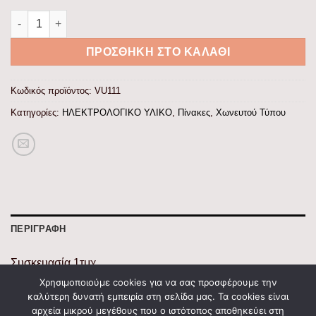
Πίνακας xωνευτός Δίρφυς 1x8θ αδιάφανη πόρτα IP30 ποσότητ
ΠΡΟΣΘΉΚΗ ΣΤΟ ΚΑΛΆΘΙ
Κωδικός προϊόντος:
VU111
Κατηγορίες:
ΗΛΕΚΤΡΟΛΟΓΙΚΟ ΥΛΙΚΟ
,
Πίνακες
,
Χωνευτού Τύπου
ΠΕΡΙΓΡΑΦΉ
Συσκευασία 1τμχ.
Συσκευασία 1τμχ.
Χρησιμοποιούμε cookies για να σας προσφέρουμε την
καλύτερη δυνατή εμπειρία στη σελίδα μας. Τα cookies είναι
Βαθμός Προστασίας IP30
αρχεία μικρού μεγέθους που ο ιστότοπος αποθηκεύει στη
Θέσεις 8