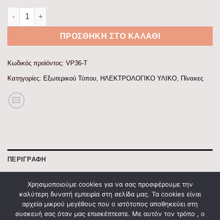
Πίνακας xωνευτός Άθως 3x12θ διάφανη πόρτα IP40 ποσότητα
ΠΡΟΣΘΉΚΗ ΣΤΟ ΚΑΛΆΘΙ
Κωδικός προϊόντος:
VP36-T
Κατηγορίες:
Εξωτερικού Τύπου
,
ΗΛΕΚΤΡΟΛΟΓΙΚΟ ΥΛΙΚΟ
,
Πίνακες
ΠΕΡΙΓΡΑΦΉ
Θέσεις 12
Χρησιμοποιούμε cookies για να σας προσφέρουμε την
καλύτερη δυνατή εμπειρία στη σελίδα μας. Τα cookies είναι
Θέσεις 12
αρχεία μικρού μεγέθους που ο ιστότοπος αποθηκεύει στη
Βαθμός Προστασίας IP40
συσκευή σας όταν μας επισκέπτεστε. Με αυτόν τον τρόπο , ο
Κλέμες 2×15