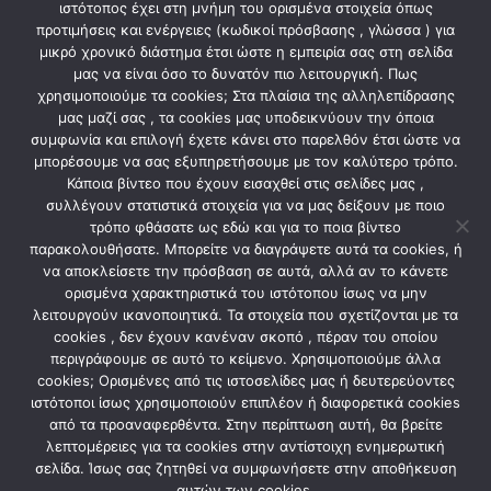
ιστότοπος έχει στη μνήμη του ορισμένα στοιχεία όπως
Σειρές 3
προτιμήσεις και ενέργειες (κωδικοί πρόσβασης , γλώσσα ) για
μικρό χρονικό διάστημα έτσι ώστε η εμπειρία σας στη σελίδα
Μοντέλο Άθως
μας να είναι όσο το δυνατόν πιο λειτουργική. Πως
χρησιμοποιούμε τα cookies; Στα πλαίσια της αλληλεπίδρασης
μας μαζί σας , τα cookies μας υποδεικνύουν την όποια
συμφωνία και επιλογή έχετε κάνει στο παρελθόν έτσι ώστε να
ΣΧΕΤΙΚΆ ΠΡΟΪΌΝΤΑ
μπορέσουμε να σας εξυπηρετήσουμε με τον καλύτερο τρόπο.
Κάποια βίντεο που έχουν εισαχθεί στις σελίδες μας ,
συλλέγουν στατιστικά στοιχεία για να μας δείξουν με ποιο
τρόπο φθάσατε ως εδώ και για το ποια βίντεο
παρακολουθήσατε. Μπορείτε να διαγράψετε αυτά τα cookies, ή
να αποκλείσετε την πρόσβαση σε αυτά, αλλά αν το κάνετε
ορισμένα χαρακτηριστικά του ιστότοπου ίσως να μην
λειτουργούν ικανοποιητικά. Τα στοιχεία που σχετίζονται με τα
cookies , δεν έχουν κανέναν σκοπό , πέραν του οποίου
περιγράφουμε σε αυτό το κείμενο. Χρησιμοποιούμε άλλα
cookies; Ορισμένες από τις ιστοσελίδες μας ή δευτερεύοντες
ιστότοποι ίσως χρησιμοποιούν επιπλέον ή διαφορετικά cookies
από τα προαναφερθέντα. Στην περίπτωση αυτή, θα βρείτε
ΕΞΩΤΕΡΙΚΟΎ ΤΎΠΟΥ
ΗΛΕΚΤΡΟΛΟΓΙΚΟ ΥΛΙΚΟ
Πίνακας επίτοιxος Ίδη 1×9θ
Πολύπριζο 4 θέσεων με
λεπτομέρειες για τα cookies στην αντίστοιχη ενημερωτική
xωρίς πόρτα IP30
διακόπτη πράσινο KICKO
σελίδα. Ίσως σας ζητηθεί να συμφωνήσετε στην αποθήκευση
10,70
€
12,90
€
αυτών των cookies.