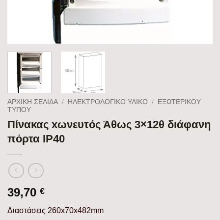
ΑΡΧΙΚΉ ΣΕΛΊΔΑ
/
ΗΛΕΚΤΡΟΛΟΓΙΚΟ ΥΛΙΚΟ
/
ΕΞΩΤΕΡΙΚΟΎ
ΤΎΠΟΥ
Πίνακας xωνευτός Άθως 3×12θ διάφανη
πόρτα IP40
39,70
€
Διαστάσεις 260x70x482mm