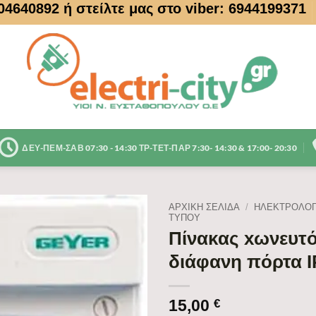
104640892
ή στείλτε μας στο viber: 6944199371
ΔΕΥ-ΠΕΜ-ΣΑΒ 07:30 - 14:30 ΤΡ-ΤΕΤ-ΠΑΡ 7:30- 14:30 & 17:00- 20:30
ΑΡΧΙΚΉ ΣΕΛΊΔΑ
/
ΗΛΕΚΤΡΟΛΟΓ
ΤΎΠΟΥ
Πίνακας xωνευτ
διάφανη πόρτα I
15,00
€