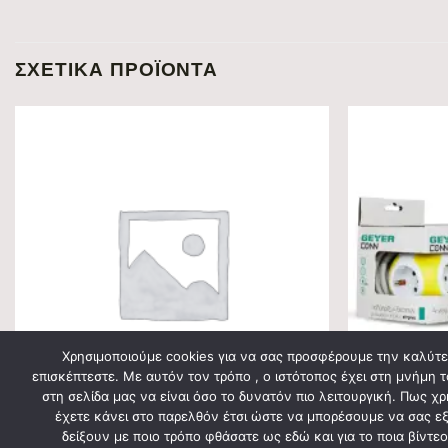
ΣΧΕΤΙΚΆ ΠΡΟΪΌΝΤΑ
Χρησιμοποιούμε cookies για να σας προσφέρουμε την καλύτερ
επισκέπτεστε. Με αυτόν τον τρόπο , ο ιστότοπος έχει στη μνήμη τ
στη σελίδα μας να είναι όσο το δυνατόν πιο λειτουργική. Πως χ
έχετε κάνει στο παρελθόν έτσι ώστε να μπορέσουμε να σας εξυ
δείξουν με ποιο τρόπο φθάσατε ως εδώ και για το ποια βίντ
ΗΛΕΚΤΡΟΛΟΓΙΚΟ ΥΛΙΚΟ
ΗΛΕΚΤΡΟΛΟΓΙΚΟ 