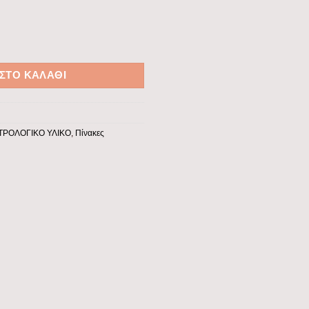
διάφανη πόρτα IP40 ποσότητα
ΣΤΟ ΚΑΛΆΘΙ
ΤΡΟΛΟΓΙΚΟ ΥΛΙΚΟ
,
Πίνακες