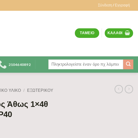
Σύνδεση / Εγγραφή
ΤΑΜΕΊΟ
ΚΑΛΆΘΙ
Αναζήτηση
2104640892
για:
ΙΚΟ ΥΛΙΚΟ
/
ΕΞΩΤΕΡΙΚΟΎ
ός Άθως 1×4θ
P40