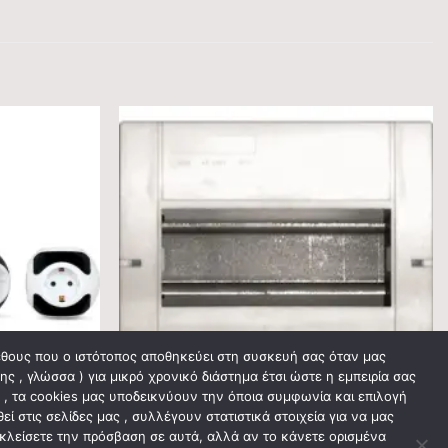
γέθους που ο ιστότοπος αποθηκεύει στη συσκευή σας όταν μας
ς , γλώσσα ) για μικρό χρονικό διάστημα έτσι ώστε η εμπειρία σας
ς , τα cookies μας υποδεικνύουν την όποια συμφωνία και επιλογή
 στις σελίδες μας , συλλέγουν στατιστικά στοιχεία για να μας
οκλείσετε την πρόσβαση σε αυτά, αλλά αν το κάνετε ορισμένα
ΕΞΩΤΕΡΙΚΟΎ ΤΎΠΟΥ