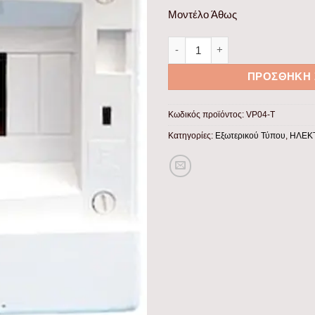
Μοντέλο Άθως
Πίνακας xωνευτός Άθως 1x4θ 
ΠΡΟΣΘΉΚΗ 
Κωδικός προϊόντος:
VP04-T
Κατηγορίες:
Εξωτερικού Τύπου
,
ΗΛΕΚ