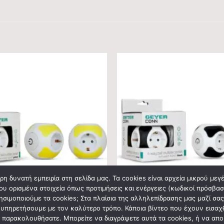
η δυνατή εμπειρία στη σελίδα μας. Τα cookies είναι αρχεία μικρού με
ου ορισμένα στοιχεία όπως προτιμήσεις και ενέργειες (κωδικοί πρόσβαση
ρησιμοποιούμε τα cookies; Στα πλαίσια της αλληλεπίδρασης μας μαζί σα
πηρετήσουμε με τον καλύτερο τρόπο. Κάποια βίντεο που έχουν εισαχθεί
εο παρακολουθήσατε. Μπορείτε να διαγράψετε αυτά τα cookies, ή να απ
ΥΛΙΚΟ
ΗΛΕΚΤΡΟΛΟΓΙΚΟ ΥΛΙΚΟ