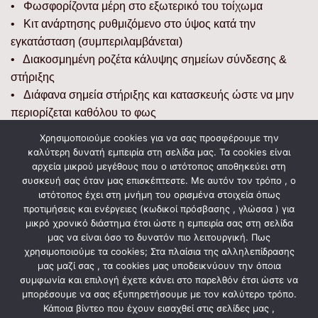
• Φωσφορίζοντα μέρη στο εξωτερικό του τοίχωμα
• Κιτ ανάρτησης ρυθμιζόμενο στο ύψος κατά την
εγκατάσταση (συμπεριλαμβάνεται)
• Διακοσμημένη ροζέτα κάλυψης σημείων σύνδεσης &
στήριξης
• Διάφανα σημεία στήριξης και κατασκευής ώστε να μην
περιορίζεται καθόλου το φως
Χρησιμοποιούμε cookies για να σας προσφέρουμε την
Διαστάσεις
καλύτερη δυνατή εμπειρία στη σελίδα μας. Τα cookies είναι
αρχεία μικρού μεγέθους που ο ιστότοπος αποθηκεύει στη
• Προϊόντος: Μ. 39 x Π. 39 x Υ. 45 (εκατοστά)
συσκευή σας όταν μας επισκέπτεστε. Με αυτόν τον τρόπο , ο
ιστότοπος έχει στη μνήμη του ορισμένα στοιχεία όπως
• Συσκευασίας: 34 x 32 x 22 (εκατοστά)
προτιμήσεις και ενέργειες (κωδικοί πρόσβασης , γλώσσα ) για
• Βάρος σε συσκευασία: 0,921 kg
μικρό χρονικό διάστημα έτσι ώστε η εμπειρία σας στη σελίδα
μας να είναι όσο το δυνατόν πιο λειτουργική. Πως
χρησιμοποιούμε τα cookies; Στα πλαίσια της αλληλεπίδρασης
μας μαζί σας , τα cookies μας υποδεικνύουν την όποια
ΣΧΕΤΙΚΆ ΠΡΟΪΌΝΤΑ
συμφωνία και επιλογή έχετε κάνει στο παρελθόν έτσι ώστε να
μπορέσουμε να σας εξυπηρετήσουμε με τον καλύτερο τρόπο.
Κάποια βίντεο που έχουν εισαχθεί στις σελίδες μας ,