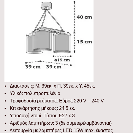
• Διαστάσεις: Μ. 39εκ. x Π. 39εκ. x Υ. 45εκ.
• Υλικό: πολυπροπυλένιο
• Τροφοδοσία ρεύματος: Εύρος 220 V – 240 V
• Κιτ ανάρτησης μήκους: 24,5 εκ.
• Υποδοχή ντουί: Τύπου E27 x 3
• Αριθμός λαμπτήρων: 3 (δε συμπεριλαμβάνονται)
• Λειτουργία με λαμπτήρες LED 15W max. έκαστος