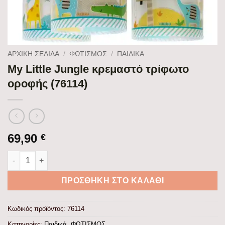
ΑΡΧΙΚΉ ΣΕΛΊΔΑ
/
ΦΩΤΙΣΜΟΣ
/
ΠΑΙΔΙΚΆ
My Little Jungle κρεμαστό τρίφωτο
οροφής (76114)
69,90
€
My Little Jungle κρεμαστό τρίφωτο οροφής (76114) ποσότητα
ΠΡΟΣΘΉΚΗ ΣΤΟ ΚΑΛΆΘΙ
Κωδικός προϊόντος:
76114
Κατηγορίες:
Παιδικά
,
ΦΩΤΙΣΜΟΣ