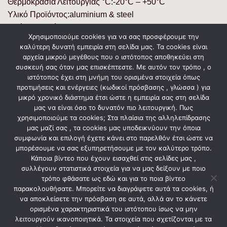
Θερμοκρασία Λειτουργίας °C:-20°C – +50°C
Υλικό Προϊόντος:aluminium & steel
Χρώμα Προϊόντος:white
Χρησιμοποιούμε cookies για να σας προσφέρουμε την
Ένδειξη CE:yes, CE mark on label
καλύτερη δυνατή εμπειρία στη σελίδα μας. Τα cookies είναι
Κλάση:Class I
αρχεία μικρού μεγέθους που ο ιστότοπος αποθηκεύει στη
Ντουί Λαμπτήρα:GU10
συσκευή σας όταν μας επισκέπτεστε. Με αυτόν τον τρόπο , ο
ιστότοπος έχει στη μνήμη του ορισμένα στοιχεία όπως
Τύπος Σύνδεσης:Κλέμμα/ Terminal Block
προτιμήσεις και ενέργειες (κωδικοί πρόσβασης , γλώσσα ) για
Γείωση Αντικειμένου:Ναι/ Yes
μικρό χρονικό διάστημα έτσι ώστε η εμπειρία σας στη σελίδα
μας να είναι όσο το δυνατόν πιο λειτουργική. Πως
χρησιμοποιούμε τα cookies; Στα πλαίσια της αλληλεπίδρασης
μας μαζί σας , τα cookies μας υποδεικνύουν την όποια
ΣΧΕΤΙΚΆ ΠΡΟΪΌΝΤΑ
συμφωνία και επιλογή έχετε κάνει στο παρελθόν έτσι ώστε να
μπορέσουμε να σας εξυπηρετήσουμε με τον καλύτερο τρόπο.
Κάποια βίντεο που έχουν εισαχθεί στις σελίδες μας ,
συλλέγουν στατιστικά στοιχεία για να μας δείξουν με ποιο
τρόπο φθάσατε ως εδώ και για το ποια βίντεο
παρακολουθήσατε. Μπορείτε να διαγράψετε αυτά τα cookies, ή
να αποκλείσετε την πρόσβαση σε αυτά, αλλά αν το κάνετε
ορισμένα χαρακτηριστικά του ιστότοπου ίσως να μην
λειτουργούν ικανοποιητικά. Τα στοιχεία που σχετίζονται με τα