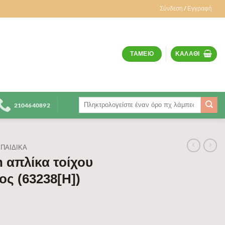
Σύνδεση / Εγγραφή
ΤΑΜΕΊΟ
ΚΑΛΆΘΙ
Αναζήτηση
2104640892
για:
ΠΑΙΔΙΚΆ
 απλίκα τοίχου
ος (63238[H])