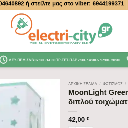
104640892
ή στείλτε μας στο viber: 6944199371
ΔΕΥ-ΠΕΜ-ΣΑΒ 07:30 - 14:30 ΤΡ-ΤΕΤ-ΠΑΡ 7:30- 14:30 & 17:00- 20:30
ΑΡΧΙΚΉ ΣΕΛΊΔΑ
/
ΦΩΤΙΣΜΟΣ
/
MoonLight Green
διπλού τοιχώματ
42,00
€