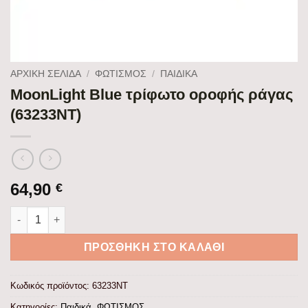
ΑΡΧΙΚΉ ΣΕΛΊΔΑ
/
ΦΩΤΙΣΜΟΣ
/
ΠΑΙΔΙΚΆ
MoonLight Blue τρίφωτο οροφής ράγας
(63233NT)
64,90
€
MoonLight Blue τρίφωτο οροφής ράγας (63233NT) ποσότητα
ΠΡΟΣΘΉΚΗ ΣΤΟ ΚΑΛΆΘΙ
Κωδικός προϊόντος:
63233NT
Κατηγορίες:
Παιδικά
,
ΦΩΤΙΣΜΟΣ