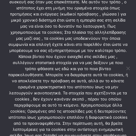
• Προϊόντος: 20,5 x 50 x 14 (εκατοστά)
συσκευή σας όταν μας επισκέπτεστε. Με αυτόν τον τρόπο , ο
ιστότοπος έχει στη μνήμη του ορισμένα στοιχεία όπως
• Συσκευασίας: 18 x 47 x 16 (εκατοστά)
προτιμήσεις και ενέργειες (κωδικοί πρόσβασης , γλώσσα ) για
• Βάρος σε συσκευασία: 0,823 kg
μικρό χρονικό διάστημα έτσι ώστε η εμπειρία σας στη σελίδα
μας να είναι όσο το δυνατόν πιο λειτουργική. Πως
χρησιμοποιούμε τα cookies; Στα πλαίσια της αλληλεπίδρασης
μας μαζί σας , τα cookies μας υποδεικνύουν την όποια
ΣΧΕΤΙΚΆ ΠΡΟΪΌΝΤΑ
συμφωνία και επιλογή έχετε κάνει στο παρελθόν έτσι ώστε να
μπορέσουμε να σας εξυπηρετήσουμε με τον καλύτερο τρόπο.
Κάποια βίντεο που έχουν εισαχθεί στις σελίδες μας ,
συλλέγουν στατιστικά στοιχεία για να μας δείξουν με ποιο
τρόπο φθάσατε ως εδώ και για το ποια βίντεο
παρακολουθήσατε. Μπορείτε να διαγράψετε αυτά τα cookies, ή
να αποκλείσετε την πρόσβαση σε αυτά, αλλά αν το κάνετε
ορισμένα χαρακτηριστικά του ιστότοπου ίσως να μην
λειτουργούν ικανοποιητικά. Τα στοιχεία που σχετίζονται με τα
cookies , δεν έχουν κανέναν σκοπό , πέραν του οποίου
περιγράφουμε σε αυτό το κείμενο. Χρησιμοποιούμε άλλα
cookies; Ορισμένες από τις ιστοσελίδες μας ή δευτερεύοντες
ιστότοποι ίσως χρησιμοποιούν επιπλέον ή διαφορετικά cookies
ΦΩΤΙΣΜΟΣ
ΦΩΤΙΣΜΟΣ
από τα προαναφερθέντα. Στην περίπτωση αυτή, θα βρείτε
ΣΠΟΤ ΜΠΑΡΑ ΤΡΙΠΛΗ GU10
ΣΠΟΤ ΟΡΟΦΗΣ ΤΡΙΠΛΟ
ΛΕΥΚΗ/ ΜΑΥΡΗ
GU10 S1980 ΛΕΥΚΟ
λεπτομέρειες για τα cookies στην αντίστοιχη ενημερωτική
σελίδα. Ίσως σας ζητηθεί να συμφωνήσετε στην αποθήκευση