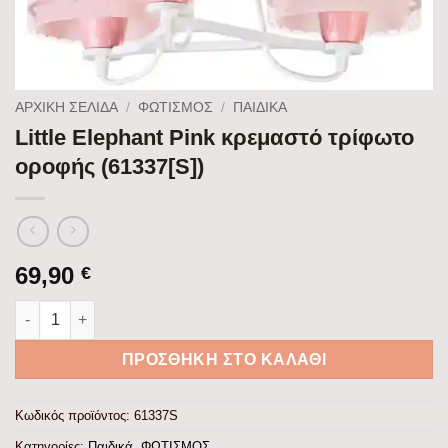
ΑΡΧΙΚΉ ΣΕΛΊΔΑ
/
ΦΩΤΙΣΜΟΣ
/
ΠΑΙΔΙΚΆ
Little Elephant Pink κρεμαστό τρίφωτο
οροφής (61337[S])
69,90
€
Little Elephant Pink κρεμαστό τρίφωτο οροφής (61337[S]) ποσ
ΠΡΟΣΘΉΚΗ ΣΤΟ ΚΑΛΆΘΙ
Κωδικός προϊόντος:
61337S
Κατηγορίες:
Παιδικά
,
ΦΩΤΙΣΜΟΣ