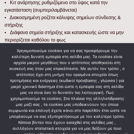
• Κιτ ανάρτησης ρυθμιζόμενο στο ύψος κατά την
εγκατάσταση (συμπεριλαμβάνεται)
• Διακοσμημένη ροζέτα κάλυψης σημείων σύνδεσης &
στήριξης
• Διάφανα σημεία στήριξης και κατασκευής ώστε να μην
περιορίζεται καθόλου το φως
Χρησιμοποιούμε cookies για να σας προσφέρουμε την
Διαστάσεις
καλύτερη δυνατή εμπειρία στη σελίδα μας. Τα cookies είναι
αρχεία μικρού μεγέθους που ο ιστότοπος αποθηκεύει στη
• Προϊόντος: Μ. 39 x Π. 39 x Υ. 45 (εκατοστά)
συσκευή σας όταν μας επισκέπτεστε. Με αυτόν τον τρόπο , ο
ιστότοπος έχει στη μνήμη του ορισμένα στοιχεία όπως
• Συσκευασίας: 34 x 32 x 22 (εκατοστά)
προτιμήσεις και ενέργειες (κωδικοί πρόσβασης , γλώσσα ) για
• Βάρος σε συσκευασία: 0,921 kg
μικρό χρονικό διάστημα έτσι ώστε η εμπειρία σας στη σελίδα
μας να είναι όσο το δυνατόν πιο λειτουργική. Πως
χρησιμοποιούμε τα cookies; Στα πλαίσια της αλληλεπίδρασης
μας μαζί σας , τα cookies μας υποδεικνύουν την όποια
ΣΧΕΤΙΚΆ ΠΡΟΪΌΝΤΑ
συμφωνία και επιλογή έχετε κάνει στο παρελθόν έτσι ώστε να
μπορέσουμε να σας εξυπηρετήσουμε με τον καλύτερο τρόπο.
Κάποια βίντεο που έχουν εισαχθεί στις σελίδες μας ,
συλλέγουν στατιστικά στοιχεία για να μας δείξουν με ποιο