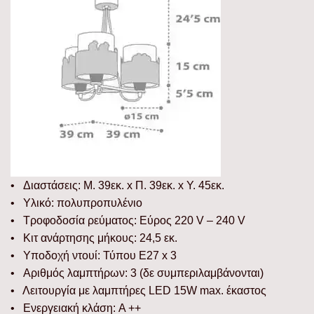
• Διαστάσεις: Μ. 39εκ. x Π. 39εκ. x Υ. 45εκ.
• Υλικό: πολυπροπυλένιο
• Τροφοδοσία ρεύματος: Εύρος 220 V – 240 V
• Κιτ ανάρτησης μήκους: 24,5 εκ.
• Υποδοχή ντουί: Τύπου E27 x 3
• Αριθμός λαμπτήρων: 3 (δε συμπεριλαμβάνονται)
• Λειτουργία με λαμπτήρες LED 15W max. έκαστος
• Ενεργειακή κλάση: A ++