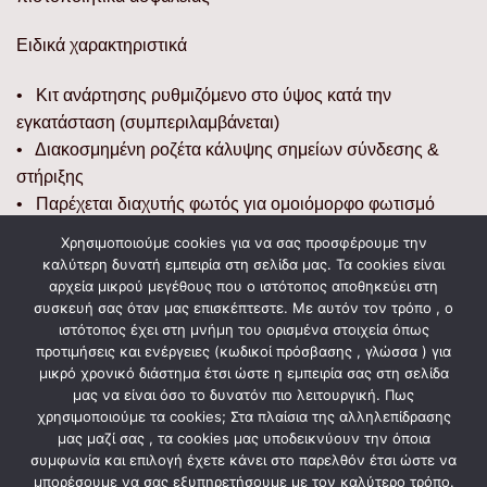
Ειδικά χαρακτηριστικά
• Κιτ ανάρτησης ρυθμιζόμενο στο ύψος κατά την
εγκατάσταση (συμπεριλαμβάνεται)
• Διακοσμημένη ροζέτα κάλυψης σημείων σύνδεσης &
στήριξης
• Παρέχεται διαχυτής φωτός για ομοιόμορφο φωτισμό
Χρησιμοποιούμε cookies για να σας προσφέρουμε την
Διαστάσεις
καλύτερη δυνατή εμπειρία στη σελίδα μας. Τα cookies είναι
αρχεία μικρού μεγέθους που ο ιστότοπος αποθηκεύει στη
• Προϊόντος: 24 x 24 x 24 (εκατοστά)
συσκευή σας όταν μας επισκέπτεστε. Με αυτόν τον τρόπο , ο
ιστότοπος έχει στη μνήμη του ορισμένα στοιχεία όπως
• Συσκευασίας: 26 x 26 x 24,5 (εκατοστά)
προτιμήσεις και ενέργειες (κωδικοί πρόσβασης , γλώσσα ) για
• Βάρος σε συσκευασία: 0,87 kg
μικρό χρονικό διάστημα έτσι ώστε η εμπειρία σας στη σελίδα
μας να είναι όσο το δυνατόν πιο λειτουργική. Πως
χρησιμοποιούμε τα cookies; Στα πλαίσια της αλληλεπίδρασης
μας μαζί σας , τα cookies μας υποδεικνύουν την όποια
ΣΧΕΤΙΚΆ ΠΡΟΪΌΝΤΑ
συμφωνία και επιλογή έχετε κάνει στο παρελθόν έτσι ώστε να
μπορέσουμε να σας εξυπηρετήσουμε με τον καλύτερο τρόπο.