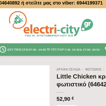
104640892
ή στείλτε μας στο viber: 6944199371
ΔΕΥ-ΠΕΜ-ΣΑΒ 07:30 - 14:30 ΤΡ-ΤΕΤ-ΠΑΡ 7:30- 14:30 & 17:00- 20:30
ΑΡΧΙΚΉ ΣΕΛΊΔΑ
/
ΦΩΤΙΣΜΟΣ
/
Little Chicken κ
φωτιστικό (64642
52,90
€