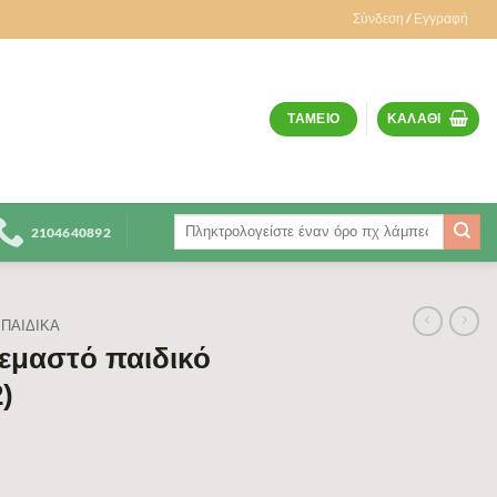
Σύνδεση / Εγγραφή
ΤΑΜΕΊΟ
ΚΑΛΆΘΙ
Αναζήτηση
2104640892
για:
ΠΑΙΔΙΚΆ
ρεμαστό παιδικό
)