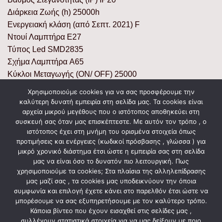
Διάρκεια Ζωής (h) 25000h
Ενεργειακή κλάση (από Σεπτ. 2021) F
Ντουί Λαμπτήρα E27
Τύπος Led SMD2835
Σχήμα Λαμπτήρα A65
Κύκλοι Μεταγωγής (ON/ OFF) 25000
Ρύθμιση Έντασης Όχι/ No
Χρησιμοποιούμε cookies για να σας προσφέρουμε την
Χρόνος Έναυσης (sec) 0,5 sec
καλύτερη δυνατή εμπειρία στη σελίδα μας. Τα cookies είναι
65mm
αρχεία μικρού μεγέθους που ο ιστότοπος αποθηκεύει στη
συσκευή σας όταν μας επισκέπτεστε. Με αυτόν τον τρόπο , ο
Ύψος (mm) 128mm
ιστότοπος έχει στη μνήμη του ορισμένα στοιχεία όπως
Μεικτό Βάρος Προϊόντος (Kg) 0,066
προτιμήσεις και ενέργειες (κωδικοί πρόσβασης , γλώσσα ) για
μικρό χρονικό διάστημα έτσι ώστε η εμπειρία σας στη σελίδα
μας να είναι όσο το δυνατόν πιο λειτουργική. Πως
χρησιμοποιούμε τα cookies; Στα πλαίσια της αλληλεπίδρασης
ΣΧΕΤΙΚΆ ΠΡΟΪΌΝΤΑ
μας μαζί σας , τα cookies μας υποδεικνύουν την όποια
συμφωνία και επιλογή έχετε κάνει στο παρελθόν έτσι ώστε να
μπορέσουμε να σας εξυπηρετήσουμε με τον καλύτερο τρόπο.
Κάποια βίντεο που έχουν εισαχθεί στις σελίδες μας ,
συλλέγουν στατιστικά στοιχεία για να μας δείξουν με ποιο