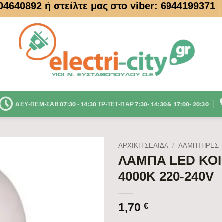
104640892
ή στείλτε μας στο viber: 6944199371
ΔΕΥ-ΠΕΜ-ΣΑΒ 07:30 - 14:30 ΤΡ-ΤΕΤ-ΠΑΡ 7:30- 14:30 & 17:00- 20:30
ΑΡΧΙΚΉ ΣΕΛΊΔΑ
/
ΛΑΜΠΤΗΡΕΣ
ΛΑΜΠΑ LED ΚΟΙ
4000K 220-240V
1,70
€