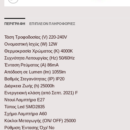
ΠΕΡΙΓΡΑΦΉ
ΕΠΙΠΛΈΟΝ ΠΛΗΡΟΦΟΡΊΕΣ
Τάση Τροφοδοσίας (V) 220-240V
Ονομαστική Ισχύς (W) 12W
Θερμοκρασία Χρώματος (K) 4000K
Συχνότητα Λειτουργίας (Hz) 50/60Hz
Ένταση Ρεύματος (Α) 86mA
Απόδοση σε Lumen (lm) 1055lm
Βαθμός Στεγανότητας (IP) IP20
Διάρκεια Ζωής (h) 25000h
Ενεργειακή κλάση (από Σεπτ. 2021) F
Ντουί Λαμπτήρα E27
Τύπος Led SMD2835
Σχήμα Λαμπτήρα A60
Κύκλοι Μεταγωγής (ON/ OFF) 25000
Ρύθμιση Έντασης Όχι/ No