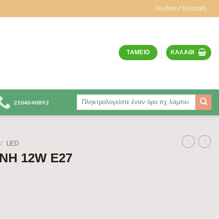
Σύνδεση / Εγγραφή
ΤΑΜΕΊΟ
ΚΑΛΆΘΙ
Αναζήτηση
2104640892
για:
/
LED
ΝΗ 12W Ε27