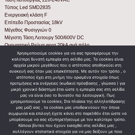
Τύπος Led SMD2835
Eνεργειακή κλάση F
Επίπεδο Προστασίας 18kV
Μέγεθος Φυσιγγιών 0
Μέγιστη Τάση Λειτουργ 500/600V DC
Ονομαστικό Ρεύμα φορτ 20kA ανά πόλο
Μέγιστη δύναμη σύσφιξ 4.5Nm
Χρησιμοποιούμε cookies για να σας προσφέρουμε την
καλύτερη δυνατή εμπειρία στη σελίδα μας. Τα cookies είναι
Τάση 240/415V
αρχεία μικρού μεγέθους που ο ιστότοπος αποθηκεύει στη
Συσκευασία 12τμχ.
συσκευή σας όταν μας επισκέπτεστε. Με αυτόν τον τρόπο , ο
Ρεύμα 63 A
ιστότοπος έχει στη μνήμη του ορισμένα στοιχεία όπως
Μεγ.ρεύμα εκφόρτισης 40kA ανά πόλο
προτιμήσεις και ενέργειες (κωδικοί πρόσβασης , γλώσσα ) για
μικρό χρονικό διάστημα έτσι ώστε η εμπειρία σας στη σελίδα
Χρώμα Λευκό
μας να είναι όσο το δυνατόν πιο λειτουργική. Πως
χρησιμοποιούμε τα cookies; Στα πλαίσια της αλληλεπίδρασης
μας μαζί σας , τα cookies μας υποδεικνύουν την όποια
συμφωνία και επιλογή έχετε κάνει στο παρελθόν έτσι ώστε να
ΣΧΕΤΙΚΆ ΠΡΟΪΌΝΤΑ
μπορέσουμε να σας εξυπηρετήσουμε με τον καλύτερο τρόπο.
Κάποια βίντεο που έχουν εισαχθεί στις σελίδες μας ,
συλλέγουν στατιστικά στοιχεία για να μας δείξουν με ποιο