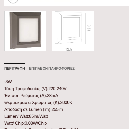
ΠΕΡΙΓΡΑΦΉ
ΕΠΙΠΛΈΟΝ ΠΛΗΡΟΦΟΡΊΕΣ
:3W
Τάση Τροφοδοσίας (V):220-240V
Ένταση Ρεύματος (Α):28mA
Θερμοκρασία Χρώματος (K):3000K
Απόδοση σε Lumen (lm):255lm
Lumen/ Watt:85lm/Watt
Watt/ Chip:0,08W/Chip