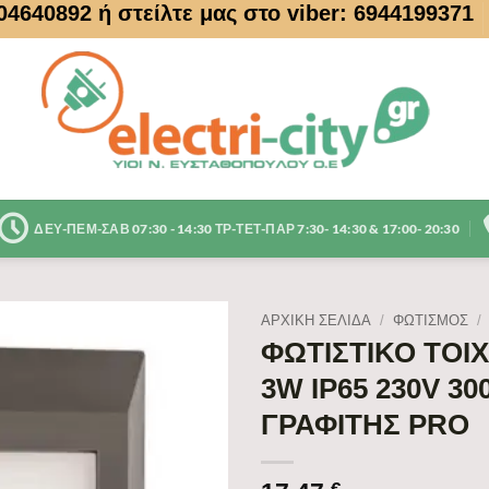
104640892
ή στείλτε μας στο viber: 6944199371
ΔΕΥ-ΠΕΜ-ΣΑΒ 07:30 - 14:30 ΤΡ-ΤΕΤ-ΠΑΡ 7:30- 14:30 & 17:00- 20:30
ΑΡΧΙΚΉ ΣΕΛΊΔΑ
/
ΦΩΤΙΣΜΟΣ
/
ΦΩΤΙΣΤΙΚΟ ΤΟΙΧ
3W IP65 230V 3
ΓΡΑΦΙΤΗΣ PRO