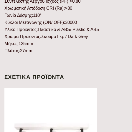
Συντελεστής Άεργου Ισχύος (PF):>0,80
Χρωματική Απόδοση CRI (Ra):>80
Γωνία Δέσμης:110°
Κύκλοι Μεταγωγής (ON/ OFF):30000
Υλικό Προϊόντος:Πλαστικό & ABS/ Plastic & ABS
Χρώμα Προϊόντος:Σκούρο Γκρι/ Dark Grey
Μήκος:125mm
Πλάτος:27mm
ΣΧΕΤΙΚΆ ΠΡΟΪΌΝΤΑ