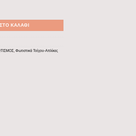
3W IP65 230V 3000K 125X125mm ΓΡΑΦΙΤΗΣ PRO ποσότητα
ΣΤΟ ΚΑΛΆΘΙ
ΤΙΣΜΟΣ
,
Φωτιστικά Τοίχου-Απλίκες