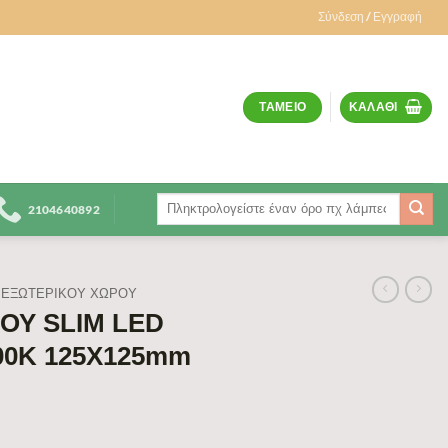
Σύνδεση / Εγγραφή
ΤΑΜΕΊΟ
ΚΑΛΆΘΙ
Αναζήτηση
2104640892
για:
ΕΞΩΤΕΡΙΚΟΥ ΧΩΡΟΥ
ΟΥ SLIM LED
000K 125X125mm