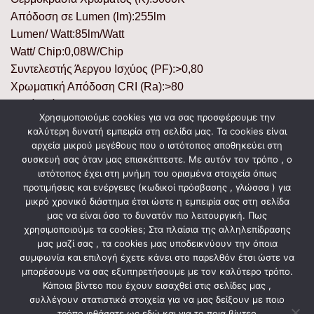
Απόδοση σε Lumen (lm):255lm
Lumen/ Watt:85lm/Watt
Watt/ Chip:0,08W/Chip
Συντελεστής Άεργου Ισχύος (PF):>0,80
Χρωματική Απόδοση CRI (Ra):>80
Γωνία Δέσμης:110°
Χρησιμοποιούμε cookies για να σας προσφέρουμε την
Κύκλοι Μεταγωγής (ON/ OFF):30000
καλύτερη δυνατή εμπειρία στη σελίδα μας. Τα cookies είναι
Υλικό Προϊόντος:Πλαστικό & ABS/ Plastic & ABS
αρχεία μικρού μεγέθους που ο ιστότοπος αποθηκεύει στη
Χρώμα Προϊόντος:Γκρι/ Grey
συσκευή σας όταν μας επισκέπτεστε. Με αυτόν τον τρόπο , ο
ιστότοπος έχει στη μνήμη του ορισμένα στοιχεία όπως
Μήκος:125mm
προτιμήσεις και ενέργειες (κωδικοί πρόσβασης , γλώσσα ) για
Πλάτος:27mm
μικρό χρονικό διάστημα έτσι ώστε η εμπειρία σας στη σελίδα
μας να είναι όσο το δυνατόν πιο λειτουργική. Πως
χρησιμοποιούμε τα cookies; Στα πλαίσια της αλληλεπίδρασης
μας μαζί σας , τα cookies μας υποδεικνύουν την όποια
ΣΧΕΤΙΚΆ ΠΡΟΪΌΝΤΑ
συμφωνία και επιλογή έχετε κάνει στο παρελθόν έτσι ώστε να
μπορέσουμε να σας εξυπηρετήσουμε με τον καλύτερο τρόπο.
Κάποια βίντεο που έχουν εισαχθεί στις σελίδες μας ,
συλλέγουν στατιστικά στοιχεία για να μας δείξουν με ποιο
τρόπο φθάσατε ως εδώ και για το ποια βίντεο