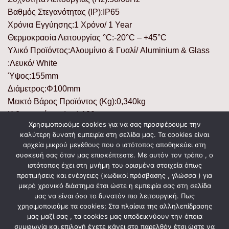
Βαθμός Στεγανότητας (IP):IP65
Χρόνια Εγγύησης:1 Χρόνο/ 1 Year
Θερμοκρασία Λειτουργίας °C:-20°C – +45°C
Υλικό Προϊόντος:Αλουμίνιο & Γυαλί/ Aluminium & Glass
:Λευκό/ White
Ύψος:155mm
Διάμετρος:Φ100mm
Μεικτό Βάρος Προϊόντος (Kg):0,340kg
Κιβωτοποίηση (τεμ):130
Χρησιμοποιούμε cookies για να σας προσφέρουμε την
Συσκευασία:Color Box
καλύτερη δυνατή εμπειρία στη σελίδα μας. Τα cookies είναι
Πιστοποιητικά:Ναι/ Yes
αρχεία μικρού μεγέθους που ο ιστότοπος αποθηκεύει στη
Ένδειξη CE:Ναι/ Yes
συσκευή σας όταν μας επισκέπτεστε. Με αυτόν τον τρόπο , ο
ιστότοπος έχει στη μνήμη του ορισμένα στοιχεία όπως
Τύπος Σύνδεσης:Κλέμμα/ Terminal Block
προτιμήσεις και ενέργειες (κωδικοί πρόσβασης , γλώσσα ) για
Γείωση Αντικειμένου:Ναι/ Yes
μικρό χρονικό διάστημα έτσι ώστε η εμπειρία σας στη σελίδα
μας να είναι όσο το δυνατόν πιο λειτουργική. Πως
χρησιμοποιούμε τα cookies; Στα πλαίσια της αλληλεπίδρασης
μας μαζί σας , τα cookies μας υποδεικνύουν την όποια
ΣΧΕΤΙΚΆ ΠΡΟΪΌΝΤΑ
συμφωνία και επιλογή έχετε κάνει στο παρελθόν έτσι ώστε να