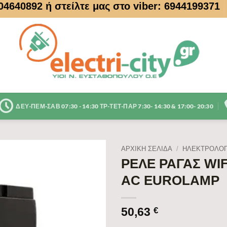
104640892
ή στείλτε μας στο viber: 6944199371
ΔΕΥ-ΠΕΜ-ΣΑΒ 07:30 - 14:30 ΤΡ-ΤΕΤ-ΠΑΡ 7:30- 14:30 & 17:00- 20:30
ΑΡΧΙΚΉ ΣΕΛΊΔΑ
/
ΗΛΕΚΤΡΟΛΟΓ
ΡΕΛΕ ΡΑΓΑΣ WIF
AC EUROLAMP
50,63
€