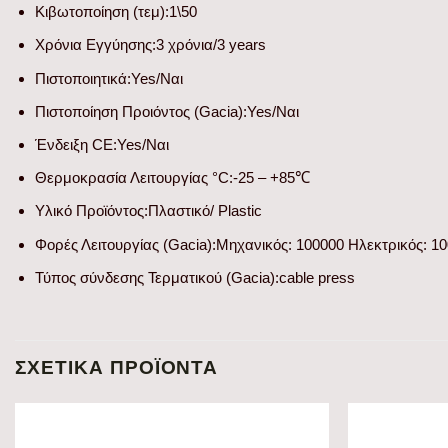
Κιβωτοποίηση (τεμ):
1\50
Χρόνια Εγγύησης:
3 χρόνια/3 years
Πιστοποιητικά:
Yes/Ναι
Πιστοποίηση Προιόντος (Gacia):
Yes/Ναι
Ένδειξη CE:
Yes/Ναι
Θερμοκρασία Λειτουργίας °C:
-25 – +85℃
Υλικό Προϊόντος:
Πλαστικό/ Plastic
Φορές Λειτουργίας (Gacia):
Μηχανικός: 100000 Ηλεκτρικός: 100
Τύπος σύνδεσης Τερματικού (Gacia):
cable press
ΣΧΕΤΙΚΆ ΠΡΟΪΌΝΤΑ