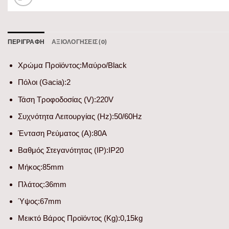
ΠΕΡΙΓΡΑΦΉ
ΑΞΙΟΛΟΓΉΣΕΙΣ (0)
Χρώμα Προϊόντος:
Μαύρο/Black
Πόλοι (Gacia):
2
Τάση Τροφοδοσίας (V):
220V
Συχνότητα Λειτουργίας (Hz):
50/60Hz
Ένταση Ρεύματος (Α):
80A
Βαθμός Στεγανότητας (IP):
IP20
Μήκος:
85mm
Πλάτος:
36mm
Ύψος:
67mm
Μεικτό Βάρος Προϊόντος (Kg):
0,15kg