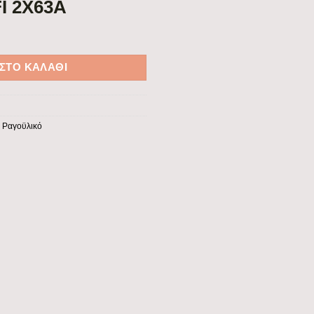
I 2Χ63Α
 2P AC EUROLAMP ποσότητα
ΣΤΟ ΚΑΛΆΘΙ
,
Ραγοϋλικό