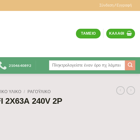
Σύνδεση / Εγγραφή
ΤΑΜΕΊΟ
ΚΑΛΆΘΙ
Αναζήτηση
2104640892
για:
ΙΚΟ ΥΛΙΚΟ
/
ΡΑΓΟΫΛΙΚΌ
I 2Χ63Α 240V 2P