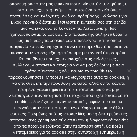
συσκευή σας όταν μας επισκέπτεστε. Με αυτόν τον τρόπο , ο
Βαθμός Προστασίας IP30
ιστότοπος έχει στη μνήμη του ορισμένα στοιχεία όπως
Διαστάσεις 510x80x728mm
προτιμήσεις και ενέργειες (κωδικοί πρόσβασης , γλώσσα ) για
μικρό χρονικό διάστημα έτσι ώστε η εμπειρία σας στη σελίδα
Σειρές 4
μας να είναι όσο το δυνατόν πιο λειτουργική. Πως
χρησιμοποιούμε τα cookies; Στα πλαίσια της αλληλεπίδρασης
μας μαζί σας , τα cookies μας υποδεικνύουν την όποια
συμφωνία και επιλογή έχετε κάνει στο παρελθόν έτσι ώστε να
ΣΧΕΤΙΚΆ ΠΡΟΪΌΝΤΑ
μπορέσουμε να σας εξυπηρετήσουμε με τον καλύτερο τρόπο.
Κάποια βίντεο που έχουν εισαχθεί στις σελίδες μας ,
συλλέγουν στατιστικά στοιχεία για να μας δείξουν με ποιο
τρόπο φθάσατε ως εδώ και για το ποια βίντεο
παρακολουθήσατε. Μπορείτε να διαγράψετε αυτά τα cookies, ή
να αποκλείσετε την πρόσβαση σε αυτά, αλλά αν το κάνετε
ορισμένα χαρακτηριστικά του ιστότοπου ίσως να μην
λειτουργούν ικανοποιητικά. Τα στοιχεία που σχετίζονται με τα
cookies , δεν έχουν κανέναν σκοπό , πέραν του οποίου
περιγράφουμε σε αυτό το κείμενο. Χρησιμοποιούμε άλλα
cookies; Ορισμένες από τις ιστοσελίδες μας ή δευτερεύοντες
ιστότοποι ίσως χρησιμοποιούν επιπλέον ή διαφορετικά cookies
από τα προαναφερθέντα. Στην περίπτωση αυτή, θα βρείτε
ΗΛΕΚΤΡΟΛΟΓΙΚΟ ΥΛΙΚΟ
ΗΛΕΚΤΡΟΛΟΓΙΚΟ ΥΛΙΚΟ
Πολύπριζο 4 θέσεων με
Πολύπριζο 5 θέσεων με
λεπτομέρειες για τα cookies στην αντίστοιχη ενημερωτική
διακόπτη κίτρινο ΗΟΜΙΕ
διακόπτη λευκό ΗΟΜΙΕ