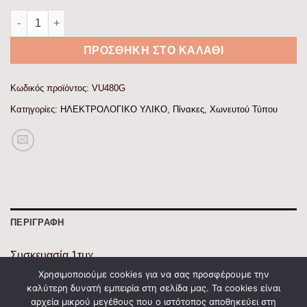
Πίνακας xωνευτός Άτλας 4x20θ διάφανη πόρτα IP30 ποσότητα
ΠΡΟΣΘΉΚΗ ΣΤΟ ΚΑΛΆΘΙ
Κωδικός προϊόντος:
VU480G
Κατηγορίες:
ΗΛΕΚΤΡΟΛΟΓΙΚΟ ΥΛΙΚΟ
,
Πίνακες
,
Χωνευτού Τύπου
ΠΕΡΙΓΡΑΦΉ
Συσκευασία 1τμχ.
Συσκευασία 1τμχ.
Χρησιμοποιούμε cookies για να σας προσφέρουμε την
καλύτερη δυνατή εμπειρία στη σελίδα μας. Τα cookies είναι
Θέσεις 20
αρχεία μικρού μεγέθους που ο ιστότοπος αποθηκεύει στη
Κλέμες 4×18