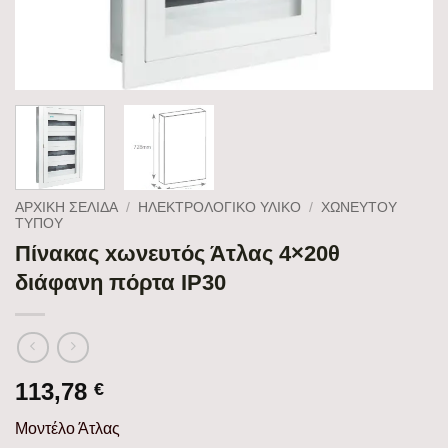
ΑΡΧΙΚΉ ΣΕΛΊΔΑ
/
ΗΛΕΚΤΡΟΛΟΓΙΚΟ ΥΛΙΚΟ
/
ΧΩΝΕΥΤΟΎ
ΤΎΠΟΥ
Πίνακας xωνευτός Άτλας 4×20θ
διάφανη πόρτα IP30
113,78
€
Μοντέλο Άτλας