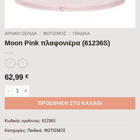
ΑΡΧΙΚΉ ΣΕΛΊΔΑ
/
ΦΩΤΙΣΜΟΣ
/
ΠΑΙΔΙΚΆ
Moon Pink πλαφονιέρα (61236S)
62,99
€
Moon Pink πλαφονιέρα (61236S) ποσότητα
ΠΡΟΣΘΉΚΗ ΣΤΟ ΚΑΛΆΘΙ
Κωδικός προϊόντος:
61236S
Κατηγορίες:
Παιδικά
,
ΦΩΤΙΣΜΟΣ