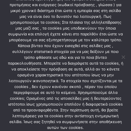
προτιμήσεις και ενέργειες (κωδικοί πρόσβασης , γλώσσα ) για
• Βάρος σε συσκευασία: 1000g
μικρό χρονικό διάστημα έτσι ώστε η εμπειρία σας στη σελίδα
μας να είναι όσο το δυνατόν πιο λειτουργική. Πως
χρησιμοποιούμε τα cookies; Στα πλαίσια της αλληλεπίδρασης
μας μαζί σας , τα cookies μας υποδεικνύουν την όποια
ΣΧΕΤΙΚΆ ΠΡΟΪΌΝΤΑ
συμφωνία και επιλογή έχετε κάνει στο παρελθόν έτσι ώστε να
μπορέσουμε να σας εξυπηρετήσουμε με τον καλύτερο τρόπο.
Κάποια βίντεο που έχουν εισαχθεί στις σελίδες μας ,
συλλέγουν στατιστικά στοιχεία για να μας δείξουν με ποιο
τρόπο φθάσατε ως εδώ και για το ποια βίντεο
παρακολουθήσατε. Μπορείτε να διαγράψετε αυτά τα cookies, ή
να αποκλείσετε την πρόσβαση σε αυτά, αλλά αν το κάνετε
ορισμένα χαρακτηριστικά του ιστότοπου ίσως να μην
λειτουργούν ικανοποιητικά. Τα στοιχεία που σχετίζονται με τα
cookies , δεν έχουν κανέναν σκοπό , πέραν του οποίου
περιγράφουμε σε αυτό το κείμενο. Χρησιμοποιούμε άλλα
cookies; Ορισμένες από τις ιστοσελίδες μας ή δευτερεύοντες
ιστότοποι ίσως χρησιμοποιούν επιπλέον ή διαφορετικά cookies
ΦΩΤΙΣΜΟΣ
ΦΩΤΙΣΜΟΣ
από τα προαναφερθέντα. Στην περίπτωση αυτή, θα βρείτε
ΣΠΟΤ ΟΡΟΦΗΣ ΡΟΖΕΤΑ
ΣΠΟΤ ΟΡΟΦΗΣ ΡΟΖΕΤΑ
ΔΙΠΛΗ GU10 SLIM ΛΕΥΚΗ
ΜΟΝΗ GU10 SLIM ΛΕΥΚΗ
λεπτομέρειες για τα cookies στην αντίστοιχη ενημερωτική
σελίδα. Ίσως σας ζητηθεί να συμφωνήσετε στην αποθήκευση
28,27
€
16,42
€
αυτών των cookies.