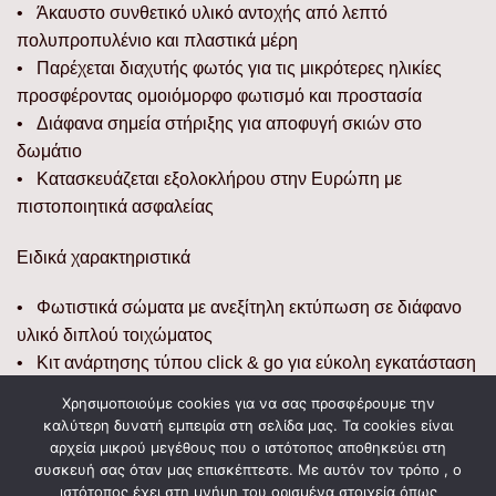
• Άκαυστο συνθετικό υλικό αντοχής από λεπτό
πολυπροπυλένιο και πλαστικά μέρη
• Παρέχεται διαχυτής φωτός για τις μικρότερες ηλικίες
προσφέροντας ομοιόμορφο φωτισμό και προστασία
• Διάφανα σημεία στήριξης για αποφυγή σκιών στο
δωμάτιο
• Κατασκευάζεται εξολοκλήρου στην Ευρώπη με
πιστοποιητικά ασφαλείας
Ειδικά χαρακτηριστικά
• Φωτιστικά σώματα με ανεξίτηλη εκτύπωση σε διάφανο
υλικό διπλού τοιχώματος
• Κιτ ανάρτησης τύπου click & go για εύκολη εγκατάσταση
Χρησιμοποιούμε cookies για να σας προσφέρουμε την
Διαστάσεις
καλύτερη δυνατή εμπειρία στη σελίδα μας. Τα cookies είναι
αρχεία μικρού μεγέθους που ο ιστότοπος αποθηκεύει στη
• Προϊόντος: Ø33 x 18,5 (εκατοστά)
συσκευή σας όταν μας επισκέπτεστε. Με αυτόν τον τρόπο , ο
ιστότοπος έχει στη μνήμη του ορισμένα στοιχεία όπως
• Συσκευασίας: 33 x 33 x 21,5 (εκατοστά)