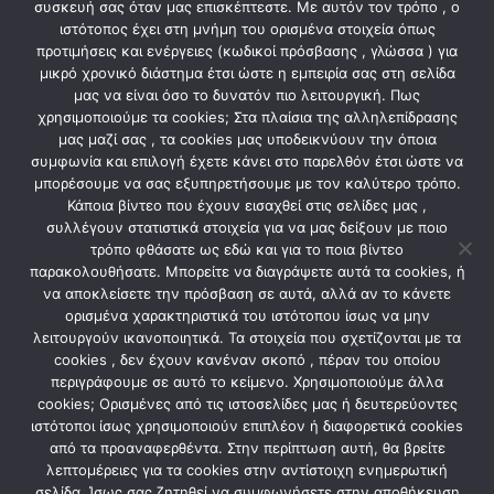
• Προϊόντος: 24 x 20 x 15 (εκατοστά)
συσκευή σας όταν μας επισκέπτεστε. Με αυτόν τον τρόπο , ο
ιστότοπος έχει στη μνήμη του ορισμένα στοιχεία όπως
• Συσκευασίας: 25 x 22 x 18 (εκατοστά)
προτιμήσεις και ενέργειες (κωδικοί πρόσβασης , γλώσσα ) για
• Βάρος σε συσκευασία: 0,68 kg
μικρό χρονικό διάστημα έτσι ώστε η εμπειρία σας στη σελίδα
μας να είναι όσο το δυνατόν πιο λειτουργική. Πως
χρησιμοποιούμε τα cookies; Στα πλαίσια της αλληλεπίδρασης
μας μαζί σας , τα cookies μας υποδεικνύουν την όποια
ΣΧΕΤΙΚΆ ΠΡΟΪΌΝΤΑ
συμφωνία και επιλογή έχετε κάνει στο παρελθόν έτσι ώστε να
μπορέσουμε να σας εξυπηρετήσουμε με τον καλύτερο τρόπο.
Κάποια βίντεο που έχουν εισαχθεί στις σελίδες μας ,
συλλέγουν στατιστικά στοιχεία για να μας δείξουν με ποιο
τρόπο φθάσατε ως εδώ και για το ποια βίντεο
παρακολουθήσατε. Μπορείτε να διαγράψετε αυτά τα cookies, ή
να αποκλείσετε την πρόσβαση σε αυτά, αλλά αν το κάνετε
ορισμένα χαρακτηριστικά του ιστότοπου ίσως να μην
λειτουργούν ικανοποιητικά. Τα στοιχεία που σχετίζονται με τα
cookies , δεν έχουν κανέναν σκοπό , πέραν του οποίου
περιγράφουμε σε αυτό το κείμενο. Χρησιμοποιούμε άλλα
cookies; Ορισμένες από τις ιστοσελίδες μας ή δευτερεύοντες
ιστότοποι ίσως χρησιμοποιούν επιπλέον ή διαφορετικά cookies
ΦΩΤΙΣΜΟΣ
ΦΩΤΙΣΜΟΣ
από τα προαναφερθέντα. Στην περίπτωση αυτή, θα βρείτε
DM-01 1L BLACK METAL
ΣΠΟΤ ΟΡΟΦΗΣ ΤΡΙΠΛΟ
Μοντέρνο φωτιστικό
GU10 S1901 ΛΕΥΚΟ
λεπτομέρειες για τα cookies στην αντίστοιχη ενημερωτική
σελίδα. Ίσως σας ζητηθεί να συμφωνήσετε στην αποθήκευση