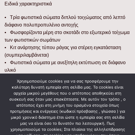
Ειδικά χαρακτηριστικά
• Τρία φωτιστικά σώματα διπλού τοιχώματος από λεπτό
διάφανο πολυπροπυλένιο αντοχής
• Φωσφορίζοντα μέρη στο σκοτάδι στο εξωτερικό τοίχωμα
των φωτιστικών σωμάτων
• Κιτ ανάρτησης τύπου ράγας για στέρεη εγκατάσταση
(συμπεριλαμβάνεται)
• Φωτιστικά σώματα με ανεξίτηλη εκτύπωση σε διάφανο
υλικό
Χρησιμοποιούμε cookies για να σας προσφέρουμε την
Διαστάσεις
καλύτερη δυνατή εμπειρία στη σελίδα μας. Τα cookies είναι
αρχεία μικρού μεγέθους που ο ιστότοπος αποθηκεύει στη
• Προϊόντος: 20,5 x 50 x 14 (εκατοστά)
συσκευή σας όταν μας επισκέπτεστε. Με αυτόν τον τρόπο , ο
ιστότοπος έχει στη μνήμη του ορισμένα στοιχεία όπως
• Συσκευασίας: 18 x 47 x 16 (εκατοστά)
προτιμήσεις και ενέργειες (κωδικοί πρόσβασης , γλώσσα ) για
• Βάρος σε συσκευασία: 0,823 kg
μικρό χρονικό διάστημα έτσι ώστε η εμπειρία σας στη σελίδα
μας να είναι όσο το δυνατόν πιο λειτουργική. Πως
χρησιμοποιούμε τα cookies; Στα πλαίσια της αλληλεπίδρασης