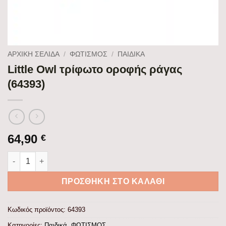
ΑΡΧΙΚΉ ΣΕΛΊΔΑ
/
ΦΩΤΙΣΜΟΣ
/
ΠΑΙΔΙΚΆ
Little Owl τρίφωτο οροφής ράγας
(64393)
64,90
€
Little Owl τρίφωτο οροφής ράγας (64393) ποσότητα
ΠΡΟΣΘΉΚΗ ΣΤΟ ΚΑΛΆΘΙ
Κωδικός προϊόντος:
64393
Κατηγορίες:
Παιδικά
,
ΦΩΤΙΣΜΟΣ