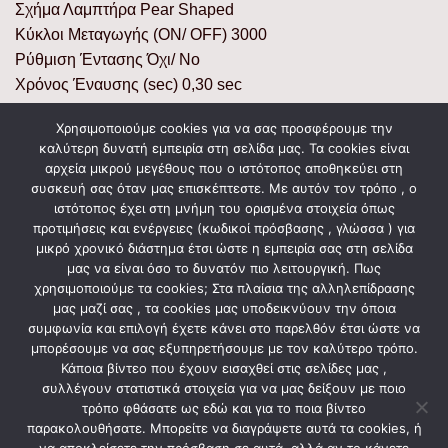
Σχήμα Λαμπτήρα Pear Shaped
Κύκλοι Μεταγωγής (ON/ OFF) 3000
Ρύθμιση Έντασης Όχι/ No
Χρόνος Έναυσης (sec) 0,30 sec
0,00%
Χρησιμοποιούμε cookies για να σας προσφέρουμε την
Διάμετρος (mm) 90mm
καλύτερη δυνατή εμπειρία στη σελίδα μας. Τα cookies είναι
Ύψος (mm) 228mm
αρχεία μικρού μεγέθους που ο ιστότοπος αποθηκεύει στη
Συσκευασία Color Box
συσκευή σας όταν μας επισκέπτεστε. Με αυτόν τον τρόπο , ο
ιστότοπος έχει στη μνήμη του ορισμένα στοιχεία όπως
Κιβωτοποίηση (τεμ) 112
προτιμήσεις και ενέργειες (κωδικοί πρόσβασης , γλώσσα ) για
Χρόνια Εγγύησης 1 Χρόνο/ 1 Year
μικρό χρονικό διάστημα έτσι ώστε η εμπειρία σας στη σελίδα
μας να είναι όσο το δυνατόν πιο λειτουργική. Πως
χρησιμοποιούμε τα cookies; Στα πλαίσια της αλληλεπίδρασης
μας μαζί σας , τα cookies μας υποδεικνύουν την όποια
ΣΧΕΤΙΚΆ ΠΡΟΪΌΝΤΑ
συμφωνία και επιλογή έχετε κάνει στο παρελθόν έτσι ώστε να
μπορέσουμε να σας εξυπηρετήσουμε με τον καλύτερο τρόπο.
Κάποια βίντεο που έχουν εισαχθεί στις σελίδες μας ,
συλλέγουν στατιστικά στοιχεία για να μας δείξουν με ποιο
τρόπο φθάσατε ως εδώ και για το ποια βίντεο
παρακολουθήσατε. Μπορείτε να διαγράψετε αυτά τα cookies, ή
να αποκλείσετε την πρόσβαση σε αυτά, αλλά αν το κάνετε