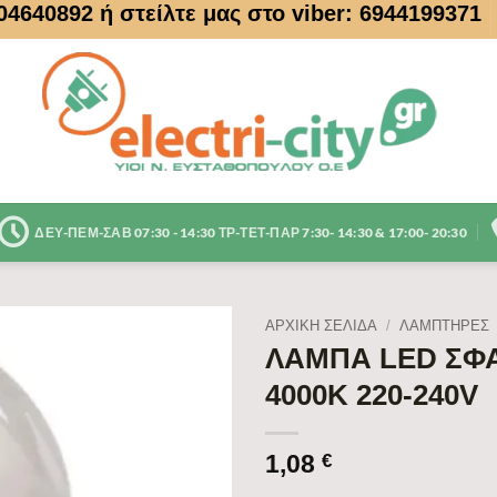
104640892
ή στείλτε μας στο viber: 6944199371
ΔΕΥ-ΠΕΜ-ΣΑΒ 07:30 - 14:30 ΤΡ-ΤΕΤ-ΠΑΡ 7:30- 14:30 & 17:00- 20:30
ΑΡΧΙΚΉ ΣΕΛΊΔΑ
/
ΛΑΜΠΤΗΡΕΣ
ΛΑΜΠΑ LED ΣΦΑ
4000K 220-240V
1,08
€