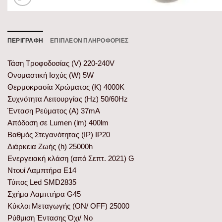
ΠΕΡΙΓΡΑΦΉ
ΕΠΙΠΛΈΟΝ ΠΛΗΡΟΦΟΡΊΕΣ
Τάση Τροφοδοσίας (V) 220-240V
Ονομαστική Ισχύς (W) 5W
Θερμοκρασία Χρώματος (K) 4000K
Συχνότητα Λειτουργίας (Hz) 50/60Hz
Ένταση Ρεύματος (Α) 37mA
Απόδοση σε Lumen (lm) 400lm
Βαθμός Στεγανότητας (IP) IP20
Διάρκεια Ζωής (h) 25000h
Ενεργειακή κλάση (από Σεπτ. 2021) G
Ντουί Λαμπτήρα E14
Τύπος Led SMD2835
Σχήμα Λαμπτήρα G45
Κύκλοι Μεταγωγής (ON/ OFF) 25000
Ρύθμιση Έντασης Όχι/ No