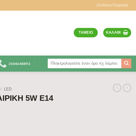
Σύνδεση / Εγγραφή
ΤΑΜΕΊΟ
ΚΑΛΆΘΙ
Αναζήτηση
2104640892
για:
/
LED
ΙΡΙΚΗ 5W Ε14