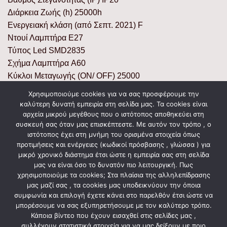
Διάρκεια Ζωής (h) 25000h
Ενεργειακή κλάση (από Σεπτ. 2021) F
Ντουί Λαμπτήρα E27
Τύπος Led SMD2835
Σχήμα Λαμπτήρα A60
Κύκλοι Μεταγωγής (ON/ OFF) 25000
Ρύθμιση Έντασης Όχι/ No
Χρησιμοποιούμε cookies για να σας προσφέρουμε την
Χρόνος Έναυσης (sec) 0,5 sec
καλύτερη δυνατή εμπειρία στη σελίδα μας. Τα cookies είναι
60mm
αρχεία μικρού μεγέθους που ο ιστότοπος αποθηκεύει στη
συσκευή σας όταν μας επισκέπτεστε. Με αυτόν τον τρόπο , ο
Ύψος (mm) 107mm
ιστότοπος έχει στη μνήμη του ορισμένα στοιχεία όπως
Μεικτό Βάρος Προϊόντος (Kg) 0,036
προτιμήσεις και ενέργειες (κωδικοί πρόσβασης , γλώσσα ) για
μικρό χρονικό διάστημα έτσι ώστε η εμπειρία σας στη σελίδα
μας να είναι όσο το δυνατόν πιο λειτουργική. Πως
χρησιμοποιούμε τα cookies; Στα πλαίσια της αλληλεπίδρασης
ΣΧΕΤΙΚΆ ΠΡΟΪΌΝΤΑ
μας μαζί σας , τα cookies μας υποδεικνύουν την όποια
συμφωνία και επιλογή έχετε κάνει στο παρελθόν έτσι ώστε να
μπορέσουμε να σας εξυπηρετήσουμε με τον καλύτερο τρόπο.
Κάποια βίντεο που έχουν εισαχθεί στις σελίδες μας ,
συλλέγουν στατιστικά στοιχεία για να μας δείξουν με ποιο