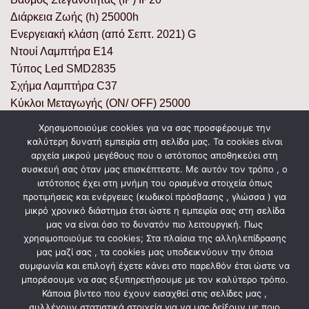
Διάρκεια Ζωής (h) 25000h
Ενεργειακή κλάση (από Σεπτ. 2021) G
Ντουί Λαμπτήρα E14
Τύπος Led SMD2835
Σχήμα Λαμπτήρα C37
Κύκλοι Μεταγωγής (ON/ OFF) 25000
Ρύθμιση Έντασης Όχι/ No
Χρησιμοποιούμε cookies για να σας προσφέρουμε την
Χρόνος Έναυσης (sec) 0,5 sec
καλύτερη δυνατή εμπειρία στη σελίδα μας. Τα cookies είναι
Διάμετρος (mm) 37mm
αρχεία μικρού μεγέθους που ο ιστότοπος αποθηκεύει στη
συσκευή σας όταν μας επισκέπτεστε. Με αυτόν τον τρόπο , ο
Ύψος (mm) 100mm
ιστότοπος έχει στη μνήμη του ορισμένα στοιχεία όπως
Μεικτό Βάρος Προϊόντος (Kg) 0,024
προτιμήσεις και ενέργειες (κωδικοί πρόσβασης , γλώσσα ) για
μικρό χρονικό διάστημα έτσι ώστε η εμπειρία σας στη σελίδα
μας να είναι όσο το δυνατόν πιο λειτουργική. Πως
χρησιμοποιούμε τα cookies; Στα πλαίσια της αλληλεπίδρασης
ΣΧΕΤΙΚΆ ΠΡΟΪΌΝΤΑ
μας μαζί σας , τα cookies μας υποδεικνύουν την όποια
συμφωνία και επιλογή έχετε κάνει στο παρελθόν έτσι ώστε να
μπορέσουμε να σας εξυπηρετήσουμε με τον καλύτερο τρόπο.
Κάποια βίντεο που έχουν εισαχθεί στις σελίδες μας ,
συλλέγουν στατιστικά στοιχεία για να μας δείξουν με ποιο