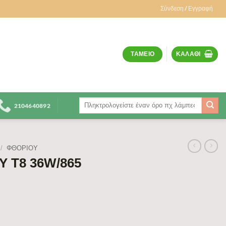
Σύνδεση / Εγγραφή
ΤΑΜΕΊΟ
ΚΑΛΆΘΙ
Αναζήτηση
2104640892
για:
/
ΦΘΟΡΊΟΥ
 Τ8 36W/865