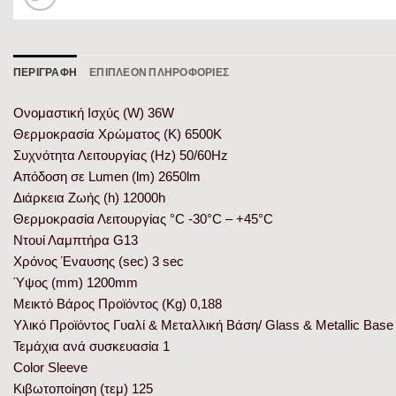
ΠΕΡΙΓΡΑΦΉ
ΕΠΙΠΛΈΟΝ ΠΛΗΡΟΦΟΡΊΕΣ
Ονομαστική Ισχύς (W) 36W
Θερμοκρασία Χρώματος (K) 6500K
Συχνότητα Λειτουργίας (Hz) 50/60Hz
Απόδοση σε Lumen (lm) 2650lm
Διάρκεια Ζωής (h) 12000h
Θερμοκρασία Λειτουργίας °C -30°C – +45°C
Ντουί Λαμπτήρα G13
Χρόνος Έναυσης (sec) 3 sec
Ύψος (mm) 1200mm
Μεικτό Βάρος Προϊόντος (Kg) 0,188
Υλικό Προϊόντος Γυαλί & Μεταλλική Βάση/ Glass & Metallic Base
Τεμάχια ανά συσκευασία 1
Color Sleeve
Κιβωτοποίηση (τεμ) 125