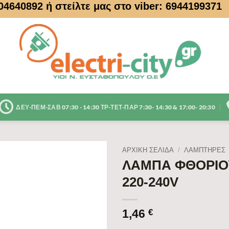
104640892
ή στείλτε μας στο viber: 6944199371
ΔΕΥ-ΠΕΜ-ΣΑΒ 07:30 - 14:30 ΤΡ-ΤΕΤ-ΠΑΡ 7:30- 14:30 & 17:00- 20:30
ΑΡΧΙΚΉ ΣΕΛΊΔΑ
/
ΛΑΜΠΤΗΡΕΣ
ΛΑΜΠΑ ΦΘΟΡΙΟΥ
220-240V
1,46
€