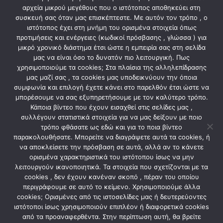
αρχεία μικρού μεγέθους που ο ιστότοπος αποθηκεύει στη
Θερμοκρασία Λειτουργίας °C:-20°C – +65°C
συσκευή σας όταν μας επισκέπτεστε. Με αυτόν τον τρόπο , ο
Υλικό Προϊόντος:Αλουμίνιο & Polycarbonate/ Aluminium &
ιστότοπος έχει στη μνήμη του ορισμένα στοιχεία όπως
Polycarbonate
προτιμήσεις και ενέργειες (κωδικοί πρόσβασης , γλώσσα ) για
μικρό χρονικό διάστημα έτσι ώστε η εμπειρία σας στη σελίδα
Χρώμα Προϊόντος:Σκούρο Γκρι/ Dark Grey
μας να είναι όσο το δυνατόν πιο λειτουργική. Πως
χρησιμοποιούμε τα cookies; Στα πλαίσια της αλληλεπίδρασης
μας μαζί σας , τα cookies μας υποδεικνύουν την όποια
συμφωνία και επιλογή έχετε κάνει στο παρελθόν έτσι ώστε να
ΣΧΕΤΙΚΆ ΠΡΟΪΌΝΤΑ
μπορέσουμε να σας εξυπηρετήσουμε με τον καλύτερο τρόπο.
Κάποια βίντεο που έχουν εισαχθεί στις σελίδες μας ,
συλλέγουν στατιστικά στοιχεία για να μας δείξουν με ποιο
τρόπο φθάσατε ως εδώ και για το ποια βίντεο
παρακολουθήσατε. Μπορείτε να διαγράψετε αυτά τα cookies, ή
να αποκλείσετε την πρόσβαση σε αυτά, αλλά αν το κάνετε
ορισμένα χαρακτηριστικά του ιστότοπου ίσως να μην
λειτουργούν ικανοποιητικά. Τα στοιχεία που σχετίζονται με τα
cookies , δεν έχουν κανέναν σκοπό , πέραν του οποίου
περιγράφουμε σε αυτό το κείμενο. Χρησιμοποιούμε άλλα
cookies; Ορισμένες από τις ιστοσελίδες μας ή δευτερεύοντες
ιστότοποι ίσως χρησιμοποιούν επιπλέον ή διαφορετικά cookies
από τα προαναφερθέντα. Στην περίπτωση αυτή, θα βρείτε
ΦΩΤΙΣΜΟΣ
ΦΩΤΙΣΜΟΣ