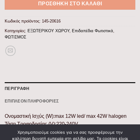
ΠΡΟΣΘΉΚΗ ΣΤΟ ΚΑΛΆΘΙ
Κωδικός προϊόντος:
145-20616
Κατηγορίες:
ΕΞΩΤΕΡΙΚΟΥ ΧΩΡΟΥ
,
Επιδαπέδια Φωτιστικά
,
ΦΩΤΙΣΜΟΣ
ΠΕΡΙΓΡΑΦΉ
ΕΠΙΠΛΈΟΝ ΠΛΗΡΟΦΟΡΊΕΣ
Ονομαστική Ισχύς (W):max 12W led/ max 42W halogen
Τάση Τροφοδοσίας (V):220-240V
Συχνότητα Λειτουργίας (Hz):50/60Hz
Χρησιμοποιούμε cookies για να σας προσφέρουμε την
καλύτερη δυνατή εμπειρία στη σελίδα μας. Τα cookies είναι
Βαθμός Στεγανότητας (IP):IP44