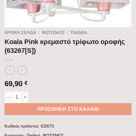
ΑΡΧΙΚΉ ΣΕΛΊΔΑ
/
ΦΩΤΙΣΜΟΣ
/
ΠΑΙΔΙΚΆ
Koala Pink κρεμαστό τρίφωτο οροφής
(63267[S])
69,90
€
Koala Pink κρεμαστό τρίφωτο οροφής (63267[S]) ποσότητα
ΠΡΟΣΘΉΚΗ ΣΤΟ ΚΑΛΆΘΙ
Κωδικός προϊόντος:
63267S
Κατηγορίες:
Παιδικά
,
ΦΩΤΙΣΜΟΣ