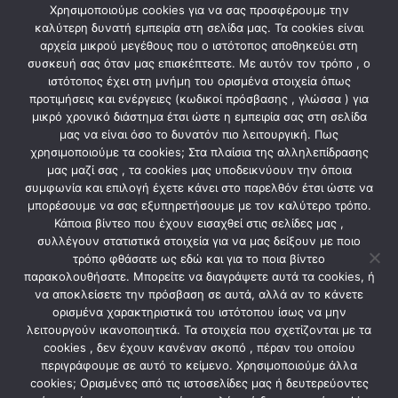
Χρησιμοποιούμε cookies για να σας προσφέρουμε την
Διαστάσεις
καλύτερη δυνατή εμπειρία στη σελίδα μας. Τα cookies είναι
αρχεία μικρού μεγέθους που ο ιστότοπος αποθηκεύει στη
• Προϊόντος: 39 x 39 x 45 (εκατοστά)
συσκευή σας όταν μας επισκέπτεστε. Με αυτόν τον τρόπο , ο
ιστότοπος έχει στη μνήμη του ορισμένα στοιχεία όπως
• Συσκευασίας: 34 x 32 x 22 (εκατοστά)
προτιμήσεις και ενέργειες (κωδικοί πρόσβασης , γλώσσα ) για
• Βάρος σε συσκευασία: 0,921 kg
μικρό χρονικό διάστημα έτσι ώστε η εμπειρία σας στη σελίδα
μας να είναι όσο το δυνατόν πιο λειτουργική. Πως
χρησιμοποιούμε τα cookies; Στα πλαίσια της αλληλεπίδρασης
μας μαζί σας , τα cookies μας υποδεικνύουν την όποια
ΣΧΕΤΙΚΆ ΠΡΟΪΌΝΤΑ
συμφωνία και επιλογή έχετε κάνει στο παρελθόν έτσι ώστε να
μπορέσουμε να σας εξυπηρετήσουμε με τον καλύτερο τρόπο.
Κάποια βίντεο που έχουν εισαχθεί στις σελίδες μας ,
συλλέγουν στατιστικά στοιχεία για να μας δείξουν με ποιο
τρόπο φθάσατε ως εδώ και για το ποια βίντεο
παρακολουθήσατε. Μπορείτε να διαγράψετε αυτά τα cookies, ή
να αποκλείσετε την πρόσβαση σε αυτά, αλλά αν το κάνετε
ορισμένα χαρακτηριστικά του ιστότοπου ίσως να μην
λειτουργούν ικανοποιητικά. Τα στοιχεία που σχετίζονται με τα
cookies , δεν έχουν κανέναν σκοπό , πέραν του οποίου
περιγράφουμε σε αυτό το κείμενο. Χρησιμοποιούμε άλλα
cookies; Ορισμένες από τις ιστοσελίδες μας ή δευτερεύοντες