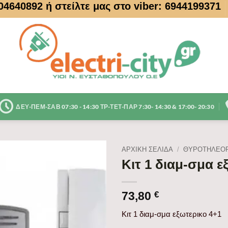
104640892
ή στείλτε μας στο viber: 6944199371
ΔΕΥ-ΠΕΜ-ΣΑΒ 07:30 - 14:30 ΤΡ-ΤΕΤ-ΠΑΡ 7:30- 14:30 & 17:00- 20:30
ΑΡΧΙΚΉ ΣΕΛΊΔΑ
/
ΘΥΡΟΤΗΛΕΟΡ
Κιτ 1 διαμ-σμα ε
73,80
€
Κιτ 1 διαμ-σμα εξωτερικο 4+1