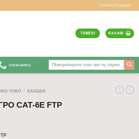
Σύνδεση / Εγγραφή
ΤΑΜΕΊΟ
ΚΑΛΆΘΙ
Αναζήτηση
2104640892
για:
ΙΚΟ ΥΛΙΚΟ
/
ΚΑΛΏΔΙΑ
ΡΟ CAT-6E FTP
FTP