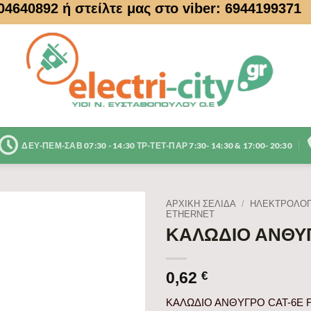
104640892
ή στείλτε μας στο viber: 6944199371
ΔΕΥ-ΠΕΜ-ΣΑΒ 07:30 - 14:30 ΤΡ-ΤΕΤ-ΠΑΡ 7:30- 14:30 & 17:00- 20:30
ΑΡΧΙΚΉ ΣΕΛΊΔΑ
/
ΗΛΕΚΤΡΟΛΟΓ
ETHERNET
ΚΑΛΩΔΙΟ ΑΝΘΥΓ
0,62
€
ΚΑΛΩΔΙΟ ΑΝΘΥΓΡΟ CAT-6E 