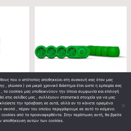
γέθους που ο ιστότοπος αποθηκεύει στη συσκευή σας όταν μας
ς , γλώσσα ) για μικρό χρονικό διάστημα έτσι ώστε η εμπειρία σας
ς , τα cookies μας υποδεικνύουν την όποια συμφωνία και επιλογή
 στις σελίδες μας , συλλέγουν στατιστικά στοιχεία για να μας
οκλείσετε την πρόσβαση σε αυτά, αλλά αν το κάνετε ορισμένα
ΗΛΕΚΤΡΟΛΟΓΙΚΟ ΥΛΙΚΟ
Πολύπριζο 4 θέσεων με διακόπτη πράσινο
η λευκό ΗΟΜΙΕ
αν σκοπό , πέραν του οποίου περιγράφουμε σε αυτό το κείμενο.
ΗΟΜΙΕ
ά cookies από τα προαναφερθέντα. Στην περίπτωση αυτή, θα βρείτε
7,30
€
την αποθήκευση αυτών των cookies.