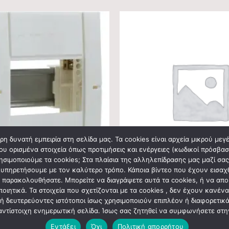
η δυνατή εμπειρία στη σελίδα μας. Τα cookies είναι αρχεία μικρού με
ου ορισμένα στοιχεία όπως προτιμήσεις και ενέργειες (κωδικοί πρόσβαση
ρησιμοποιούμε τα cookies; Στα πλαίσια της αλληλεπίδρασης μας μαζί σα
πηρετήσουμε με τον καλύτερο τρόπο. Κάποια βίντεο που έχουν εισαχθεί
εο παρακολουθήσατε. Μπορείτε να διαγράψετε αυτά τα cookies, ή να απ
ΟΥ
ΗΛΕΚΤΡΟΛΟΓΙΚΟ ΥΛΙΚΟ
xος Ίδη 1×4θ xωρίς πόρτα IP30
Πολύπριζο 5 θέσεων με διακόπτ
οιητικά. Τα στοιχεία που σχετίζονται με τα cookies , δεν έχουν κανέν
 ή δευτερεύοντες ιστότοποι ίσως χρησιμοποιούν επιπλέον ή διαφορετικ
9,73
€
 αντίστοιχη ενημερωτική σελίδα. Ίσως σας ζητηθεί να συμφωνήσετε σ
Εντάξει
Όχι
Πολιτική απορρήτου