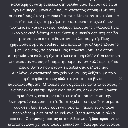
Ένδειξη νερού
καλύτερη δυνατή εμπειρία στη σελίδα μας. Τα cookies είναι
230V / 50Hz, 600W
αρχεία μικρού μεγέθους που ο ιστότοπος αποθηκεύει στη
26*22*17
συσκευή σας όταν μας επισκέπτεστε. Με αυτόν τον τρόπο , ο
ιστότοπος έχει στη μνήμη του ορισμένα στοιχεία όπως
προτιμήσεις και ενέργειες (κωδικοί πρόσβασης , γλώσσα ) για
μικρό χρονικό διάστημα έτσι ώστε η εμπειρία σας στη σελίδα
μας να είναι όσο το δυνατόν πιο λειτουργική. Πως
ΣΧΕΤΙΚΆ ΠΡΟΪΌΝΤΑ
χρησιμοποιούμε τα cookies; Στα πλαίσια της αλληλεπίδρασης
μας μαζί σας , τα cookies μας υποδεικνύουν την όποια
συμφωνία και επιλογή έχετε κάνει στο παρελθόν έτσι ώστε να
μπορέσουμε να σας εξυπηρετήσουμε με τον καλύτερο τρόπο.
Κάποια βίντεο που έχουν εισαχθεί στις σελίδες μας ,
συλλέγουν στατιστικά στοιχεία για να μας δείξουν με ποιο
τρόπο φθάσατε ως εδώ και για το ποια βίντεο
παρακολουθήσατε. Μπορείτε να διαγράψετε αυτά τα cookies, ή
να αποκλείσετε την πρόσβαση σε αυτά, αλλά αν το κάνετε
ορισμένα χαρακτηριστικά του ιστότοπου ίσως να μην
λειτουργούν ικανοποιητικά. Τα στοιχεία που σχετίζονται με τα
cookies , δεν έχουν κανέναν σκοπό , πέραν του οποίου
ΗΛΕΚΤΡΙΚΕΣ ΣΥΣΚΕΥΕΣ
ΗΛΕΚΤΡΙΚΕΣ ΣΥΣΚΕΥΕΣ
περιγράφουμε σε αυτό το κείμενο. Χρησιμοποιούμε άλλα
ΖΥΓΑΡΙΑ ΚΟΥΖΙΝΑΣ SC-733
ΖΥΓΑΡΙΑ ΚΟΥΖΙΝΑΣ SC-732
cookies; Ορισμένες από τις ιστοσελίδες μας ή δευτερεύοντες
BLACK
ιστότοποι ίσως χρησιμοποιούν επιπλέον ή διαφορετικά cookies