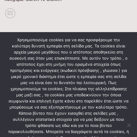
Χρησιμοποιούμε cookies για να σας προσφέρουμε την
καλύτερη δυνατή εμπειρία στη σελίδα μας. Τα cookies είναι
ΠΕΡΙΓΡΑΦΉ
αρχεία μικρού μεγέθους που ο ιστότοπος αποθηκεύει στη
συσκευή σας όταν μας επισκέπτεστε. Με αυτόν τον τρόπο , ο
ιστότοπος έχει στη μνήμη του ορισμένα στοιχεία όπως
EUROLAMP Smart
προτιμήσεις και ενέργειες (κωδικοί πρόσβασης , γλώσσα ) για
Αντάπτορες Smart
μικρό χρονικό διάστημα έτσι ώστε η εμπειρία σας στη σελίδα
μας να είναι όσο το δυνατόν πιο λειτουργική. Πως
χρησιμοποιούμε τα cookies; Στα πλαίσια της αλληλεπίδρασης
μας μαζί σας , τα cookies μας υποδεικνύουν την όποια
ΣΧΕΤΙΚΆ ΠΡΟΪΌΝΤΑ
συμφωνία και επιλογή έχετε κάνει στο παρελθόν έτσι ώστε να
μπορέσουμε να σας εξυπηρετήσουμε με τον καλύτερο τρόπο.
Κάποια βίντεο που έχουν εισαχθεί στις σελίδες μας ,
συλλέγουν στατιστικά στοιχεία για να μας δείξουν με ποιο
τρόπο φθάσατε ως εδώ και για το ποια βίντεο
παρακολουθήσατε. Μπορείτε να διαγράψετε αυτά τα cookies, ή