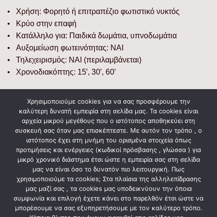
• Χρήση: Φορητό ή επιτραπέζιο φωτιστικό νυκτός
• Κρύο στην επαφή
• Κατάλληλο για: Παιδικά δωμάτια, υπνοδωμάτια
• Αυξομείωση φωτεινότητας: ΝΑΙ
• Τηλεχειρισμός: ΝΑΙ (περιλαμβάνεται)
• Χρονοδιακόπτης: 15′, 30′, 60′
Διαστάσεις
Χρησιμοποιούμε cookies για να σας προσφέρουμε την
καλύτερη δυνατή εμπειρία στη σελίδα μας. Τα cookies είναι
• Προϊόντος: 14 x 9,5 x 10,1 εκ.
αρχεία μικρού μεγέθους που ο ιστότοπος αποθηκεύει στη
• Συσκευασίας: 14 x 11 x 11 εκ.
συσκευή σας όταν μας επισκέπτεστε. Με αυτόν τον τρόπο , ο
ιστότοπος έχει στη μνήμη του ορισμένα στοιχεία όπως
• Βάρος προϊόντος: 60 γρ.
προτιμήσεις και ενέργειες (κωδικοί πρόσβασης , γλώσσα ) για
• Βάρος σε συσκευασία: 100 γρ.
μικρό χρονικό διάστημα έτσι ώστε η εμπειρία σας στη σελίδα
μας να είναι όσο το δυνατόν πιο λειτουργική. Πως
χρησιμοποιούμε τα cookies; Στα πλαίσια της αλληλεπίδρασης
μας μαζί σας , τα cookies μας υποδεικνύουν την όποια
ΣΧΕΤΙΚΆ ΠΡΟΪΌΝΤΑ
συμφωνία και επιλογή έχετε κάνει στο παρελθόν έτσι ώστε να
μπορέσουμε να σας εξυπηρετήσουμε με τον καλύτερο τρόπο.