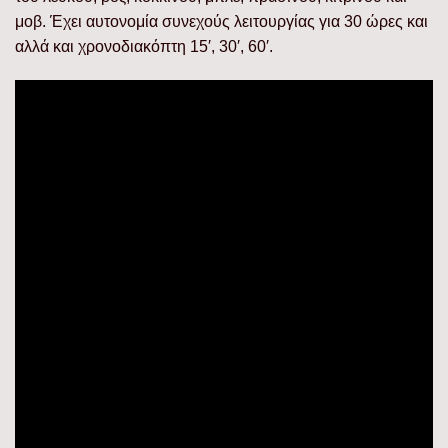
μοβ. Έχει αυτονομία συνεχούς λειτουργίας για 30 ώρες και
αλλά και χρονοδιακόπτη 15′, 30′, 60′.