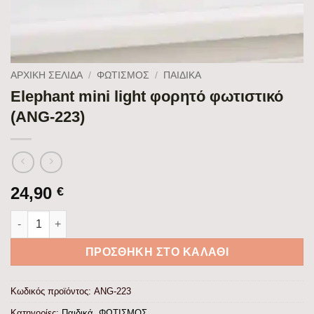
ΑΡΧΙΚΉ ΣΕΛΊΔΑ
/
ΦΩΤΙΣΜΟΣ
/
ΠΑΙΔΙΚΆ
Elephant mini light φορητό φωτιστικό
(ANG-223)
24,90
€
Elephant mini light φορητό φωτιστικό (ANG-223) ποσότητα
ΠΡΟΣΘΉΚΗ ΣΤΟ ΚΑΛΆΘΙ
Κωδικός προϊόντος:
ANG-223
Κατηγορίες:
Παιδικά
,
ΦΩΤΙΣΜΟΣ