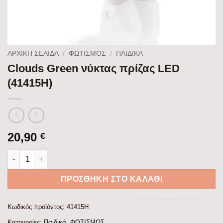
ΑΡΧΙΚΉ ΣΕΛΊΔΑ
/
ΦΩΤΙΣΜΟΣ
/
ΠΑΙΔΙΚΆ
Clouds Green νύκτας πρίζας LED
(41415H)
20,90
€
Clouds Green νύκτας πρίζας LED (41415H) ποσότητα
ΠΡΟΣΘΉΚΗ ΣΤΟ ΚΑΛΆΘΙ
Κωδικός προϊόντος:
41415H
Κατηγορίες:
Παιδικά
,
ΦΩΤΙΣΜΟΣ