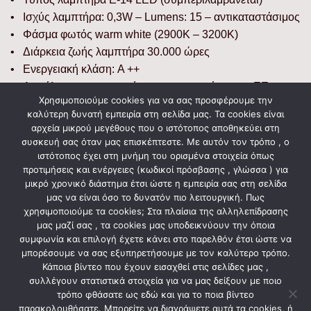
• Ισχύς λαμπτήρα: 0,3W – Lumens: 15 – αντικαταστάσιμος
• Φάσμα φωτός warm white (2900K – 3200K)
• Διάρκεια ζωής λαμπτήρα 30.000 ώρες
• Ενεργειακή κλάση: A ++
• Ασφάλεια με πιστοποιήσεις στους κανόνες της ΕΕ
Χρησιμοποιούμε cookies για να σας προσφέρουμε την
καλύτερη δυνατή εμπειρία στη σελίδα μας. Τα cookies είναι
Διαστάσεις
αρχεία μικρού μεγέθους που ο ιστότοπος αποθηκεύει στη
συσκευή σας όταν μας επισκέπτεστε. Με αυτόν τον τρόπο , ο
• Προϊόντος: 14 x 12 x 8 (εκατοστά)
ιστότοπος έχει στη μνήμη του ορισμένα στοιχεία όπως
• Συσκευασίας: 14 x 12 x 8 (εκατοστά)
προτιμήσεις και ενέργειες (κωδικοί πρόσβασης , γλώσσα ) για
μικρό χρονικό διάστημα έτσι ώστε η εμπειρία σας στη σελίδα
• Βάρος σε συσκευασία: 0,133 kg
μας να είναι όσο το δυνατόν πιο λειτουργική. Πως
χρησιμοποιούμε τα cookies; Στα πλαίσια της αλληλεπίδρασης
μας μαζί σας , τα cookies μας υποδεικνύουν την όποια
συμφωνία και επιλογή έχετε κάνει στο παρελθόν έτσι ώστε να
ΣΧΕΤΙΚΆ ΠΡΟΪΌΝΤΑ
μπορέσουμε να σας εξυπηρετήσουμε με τον καλύτερο τρόπο.
Κάποια βίντεο που έχουν εισαχθεί στις σελίδες μας ,
συλλέγουν στατιστικά στοιχεία για να μας δείξουν με ποιο
τρόπο φθάσατε ως εδώ και για το ποια βίντεο
παρακολουθήσατε. Μπορείτε να διαγράψετε αυτά τα cookies, ή