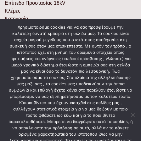
Επίπεδο Προστασίας 18kV
Κλέμες
Κατηγορία
Χρόνο Ρύθμισης
Χρησιμοποιούμε cookies για να σας προσφέρουμε την
καλύτερη δυνατή εμπειρία στη σελίδα μας. Τα cookies είναι
Επαφές
αρχεία μικρού μεγέθους που ο ιστότοπος αποθηκεύει στη
Ευαισθησία
συσκευή σας όταν μας επισκέπτεστε. Με αυτόν τον τρόπο , ο
Τοποθέτηση
ιστότοπος έχει στη μνήμη του ορισμένα στοιχεία όπως
Ύψος
προτιμήσεις και ενέργειες (κωδικοί πρόσβασης , γλώσσα ) για
μικρό χρονικό διάστημα έτσι ώστε η εμπειρία σας στη σελίδα
Πηνίο
μας να είναι όσο το δυνατόν πιο λειτουργική. Πως
χρησιμοποιούμε τα cookies; Στα πλαίσια της αλληλεπίδρασης
μας μαζί σας , τα cookies μας υποδεικνύουν την όποια
συμφωνία και επιλογή έχετε κάνει στο παρελθόν έτσι ώστε να
ΣΧΕΤΙΚΆ ΠΡΟΪΌΝΤΑ
μπορέσουμε να σας εξυπηρετήσουμε με τον καλύτερο τρόπο.
Κάποια βίντεο που έχουν εισαχθεί στις σελίδες μας ,
συλλέγουν στατιστικά στοιχεία για να μας δείξουν με ποιο
τρόπο φθάσατε ως εδώ και για το ποια βίντεο
παρακολουθήσατε. Μπορείτε να διαγράψετε αυτά τα cookies, ή
να αποκλείσετε την πρόσβαση σε αυτά, αλλά αν το κάνετε
ορισμένα χαρακτηριστικά του ιστότοπου ίσως να μην
λειτουργούν ικανοποιητικά. Τα στοιχεία που σχετίζονται με τα