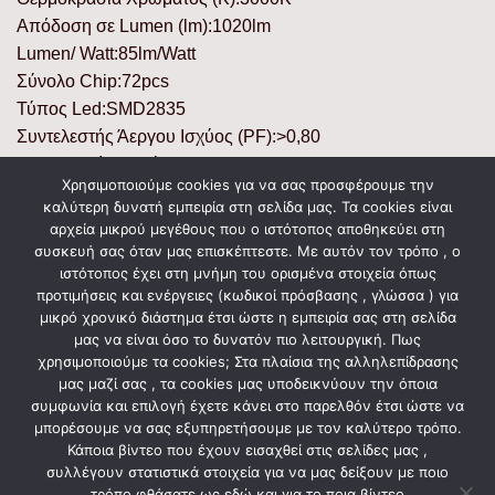
Απόδοση σε Lumen (lm):1020lm
Lumen/ Watt:85lm/Watt
Σύνολο Chip:72pcs
Τύπος Led:SMD2835
Συντελεστής Άεργου Ισχύος (PF):>0,80
Συντελεστής Κρούσης (IK):IK06
Χρησιμοποιούμε cookies για να σας προσφέρουμε την
Χρόνια Εγγύησης:2 Χρόνια/ 2 Years
καλύτερη δυνατή εμπειρία στη σελίδα μας. Τα cookies είναι
Θερμοκρασία Λειτουργίας °C:-25°C – +45°C
αρχεία μικρού μεγέθους που ο ιστότοπος αποθηκεύει στη
Υλικό Προϊόντος:Πλαστικό & ABS/ Plastic & ABS
συσκευή σας όταν μας επισκέπτεστε. Με αυτόν τον τρόπο , ο
ιστότοπος έχει στη μνήμη του ορισμένα στοιχεία όπως
Χρώμα Προϊόντος:Λευκό/ White
προτιμήσεις και ενέργειες (κωδικοί πρόσβασης , γλώσσα ) για
Μήκος:320mm
μικρό χρονικό διάστημα έτσι ώστε η εμπειρία σας στη σελίδα
μας να είναι όσο το δυνατόν πιο λειτουργική. Πως
χρησιμοποιούμε τα cookies; Στα πλαίσια της αλληλεπίδρασης
μας μαζί σας , τα cookies μας υποδεικνύουν την όποια
ΣΧΕΤΙΚΆ ΠΡΟΪΌΝΤΑ
συμφωνία και επιλογή έχετε κάνει στο παρελθόν έτσι ώστε να
μπορέσουμε να σας εξυπηρετήσουμε με τον καλύτερο τρόπο.
Κάποια βίντεο που έχουν εισαχθεί στις σελίδες μας ,
συλλέγουν στατιστικά στοιχεία για να μας δείξουν με ποιο
τρόπο φθάσατε ως εδώ και για το ποια βίντεο