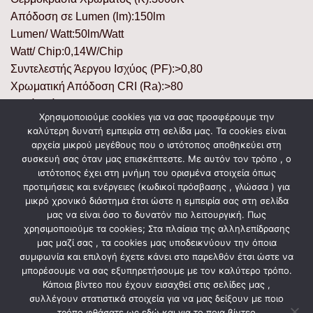
Απόδοση σε Lumen (lm):150lm
Lumen/ Watt:50lm/Watt
Watt/ Chip:0,14W/Chip
Συντελεστής Άεργου Ισχύος (PF):>0,80
Χρωματική Απόδοση CRI (Ra):>80
Γωνία Δέσμης:50°
Χρησιμοποιούμε cookies για να σας προσφέρουμε την
Κύκλοι Μεταγωγής (ON/ OFF):30000
καλύτερη δυνατή εμπειρία στη σελίδα μας. Τα cookies είναι
Υλικό Προϊόντος:Πλαστικό & ABS/ Plastic & ABS
αρχεία μικρού μεγέθους που ο ιστότοπος αποθηκεύει στη
Χρώμα Προϊόντος:Γκρι/ Grey
συσκευή σας όταν μας επισκέπτεστε. Με αυτόν τον τρόπο , ο
ιστότοπος έχει στη μνήμη του ορισμένα στοιχεία όπως
Μήκος:160mm
προτιμήσεις και ενέργειες (κωδικοί πρόσβασης , γλώσσα ) για
Πλάτος:33mm
μικρό χρονικό διάστημα έτσι ώστε η εμπειρία σας στη σελίδα
μας να είναι όσο το δυνατόν πιο λειτουργική. Πως
χρησιμοποιούμε τα cookies; Στα πλαίσια της αλληλεπίδρασης
μας μαζί σας , τα cookies μας υποδεικνύουν την όποια
ΣΧΕΤΙΚΆ ΠΡΟΪΌΝΤΑ
συμφωνία και επιλογή έχετε κάνει στο παρελθόν έτσι ώστε να
μπορέσουμε να σας εξυπηρετήσουμε με τον καλύτερο τρόπο.
Κάποια βίντεο που έχουν εισαχθεί στις σελίδες μας ,
συλλέγουν στατιστικά στοιχεία για να μας δείξουν με ποιο
τρόπο φθάσατε ως εδώ και για το ποια βίντεο