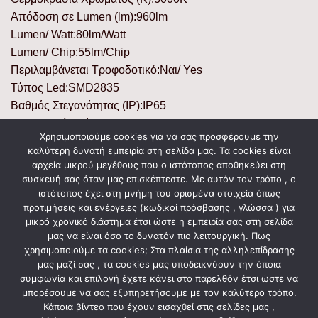
Απόδοση σε Lumen (lm):960lm
Lumen/ Watt:80lm/Watt
Lumen/ Chip:55lm/Chip
Περιλαμβάνεται Τροφοδοτικό:Ναι/ Yes
Τύπος Led:SMD2835
Βαθμός Στεγανότητας (IP):IP65
Ενεργειακή Κλάση:A
Χρησιμοποιούμε cookies για να σας προσφέρουμε την
Κύκλοι Μεταγωγής (ON/ OFF):25000
καλύτερη δυνατή εμπειρία στη σελίδα μας. Τα cookies είναι
Θερμοκρασία Λειτουργίας °C:-25°C – +45°C
αρχεία μικρού μεγέθους που ο ιστότοπος αποθηκεύει στη
Υλικό Προϊόντος:Αλουμίνιο & Πλαστικό/ Aluminium &
συσκευή σας όταν μας επισκέπτεστε. Με αυτόν τον τρόπο , ο
ιστότοπος έχει στη μνήμη του ορισμένα στοιχεία όπως
Plastic
προτιμήσεις και ενέργειες (κωδικοί πρόσβασης , γλώσσα ) για
Χρώμα Προϊόντος:Μαύρο/ Black
μικρό χρονικό διάστημα έτσι ώστε η εμπειρία σας στη σελίδα
μας να είναι όσο το δυνατόν πιο λειτουργική. Πως
χρησιμοποιούμε τα cookies; Στα πλαίσια της αλληλεπίδρασης
μας μαζί σας , τα cookies μας υποδεικνύουν την όποια
ΣΧΕΤΙΚΆ ΠΡΟΪΌΝΤΑ
συμφωνία και επιλογή έχετε κάνει στο παρελθόν έτσι ώστε να
μπορέσουμε να σας εξυπηρετήσουμε με τον καλύτερο τρόπο.
Κάποια βίντεο που έχουν εισαχθεί στις σελίδες μας ,