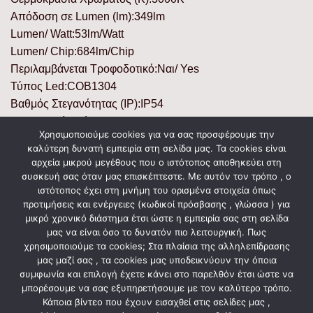
Απόδοση σε Lumen (lm):349lm
Lumen/ Watt:53lm/Watt
Lumen/ Chip:684lm/Chip
Περιλαμβάνεται Τροφοδοτικό:Ναι/ Yes
Τύπος Led:COB1304
Βαθμός Στεγανότητας (IP):IP54
Ενεργειακή Κλάση:A+
Χρησιμοποιούμε cookies για να σας προσφέρουμε την
Κύκλοι Μεταγωγής (ON/ OFF):25000
καλύτερη δυνατή εμπειρία στη σελίδα μας. Τα cookies είναι
Θερμοκρασία Λειτουργίας °C:-25°C – +45°C
αρχεία μικρού μεγέθους που ο ιστότοπος αποθηκεύει στη
Υλικό Προϊόντος:Αλουμίνιο & Πλαστικό/ Aluminium &
συσκευή σας όταν μας επισκέπτεστε. Με αυτόν τον τρόπο , ο
ιστότοπος έχει στη μνήμη του ορισμένα στοιχεία όπως
Plastic
προτιμήσεις και ενέργειες (κωδικοί πρόσβασης , γλώσσα ) για
Χρώμα Προϊόντος:Λευκό/White
μικρό χρονικό διάστημα έτσι ώστε η εμπειρία σας στη σελίδα
μας να είναι όσο το δυνατόν πιο λειτουργική. Πως
χρησιμοποιούμε τα cookies; Στα πλαίσια της αλληλεπίδρασης
μας μαζί σας , τα cookies μας υποδεικνύουν την όποια
ΣΧΕΤΙΚΆ ΠΡΟΪΌΝΤΑ
συμφωνία και επιλογή έχετε κάνει στο παρελθόν έτσι ώστε να
μπορέσουμε να σας εξυπηρετήσουμε με τον καλύτερο τρόπο.
Κάποια βίντεο που έχουν εισαχθεί στις σελίδες μας ,