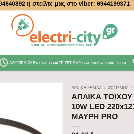
104640892
ή στείλτε μας στο viber: 6944199371
ΔΕΥ-ΠΕΜ-ΣΑΒ 07:30 - 14:30 ΤΡ-ΤΕΤ-ΠΑΡ 7:30- 14:30 & 17:00- 20:30
ΑΡΧΙΚΉ ΣΕΛΊΔΑ
/
ΦΩΤΙΣΜΟΣ
/
ΑΠΛΙΚΑ ΤΟΙΧΟΥ
10W LED 220x121
ΜΑΥΡΗ PRO