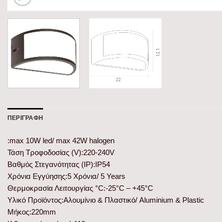
ΠΕΡΙΓΡΑΦΉ
:max 10W led/ max 42W halogen
Τάση Τροφοδοσίας (V):220-240V
Βαθμός Στεγανότητας (IP):IP54
Χρόνια Εγγύησης:5 Χρόνια/ 5 Years
Θερμοκρασία Λειτουργίας °C:-25°C – +45°C
Υλικό Προϊόντος:Αλουμίνιο & Πλαστικό/ Aluminium & Plastic
Μήκος:220mm