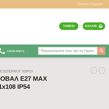
Σύνδεση / Εγγραφή
ΤΑΜΕΊΟ
ΚΑΛΆΘΙ
Αναζήτηση
2104640892
για:
ΕΞΩΤΕΡΙΚΟΥ ΧΩΡΟΥ
 ΟΒΑΛ E27 MAX
x108 IP54