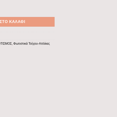
X 10W LED 220x121x108 IP54 ΜΑΥΡΗ PRO ποσότητα
ΣΤΟ ΚΑΛΆΘΙ
ΤΙΣΜΟΣ
,
Φωτιστικά Τοίχου-Απλίκες