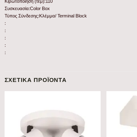
Κιβωτοποίηση (τεμ):110
Συσκευασία:Color Box
Τύπος Σύνδεσης:Κλέμμα/ Terminal Block
:
:
:
:
:
ΣΧΕΤΙΚΆ ΠΡΟΪΌΝΤΑ