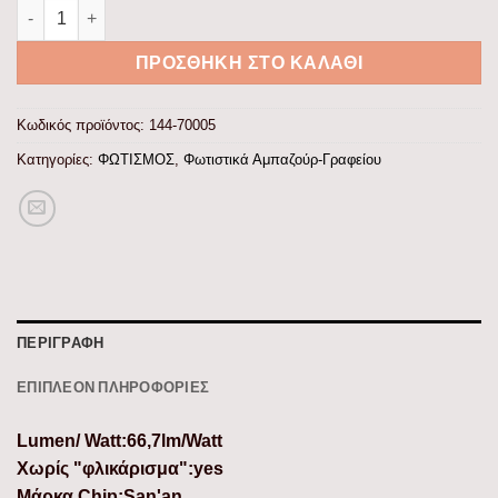
ΠΟΡΤΑΤΙΦ ΑΦΗΣ ΕΠΑΝΑΦΟΡΤΙΖΟΜΕΝΟ LED 1,9W , 2700Κ DIM
ΠΡΟΣΘΉΚΗ ΣΤΟ ΚΑΛΆΘΙ
Κωδικός προϊόντος:
144-70005
Κατηγορίες:
ΦΩΤΙΣΜΟΣ
,
Φωτιστικά Αμπαζούρ-Γραφείου
ΠΕΡΙΓΡΑΦΉ
ΕΠΙΠΛΈΟΝ ΠΛΗΡΟΦΟΡΊΕΣ
Lumen/ Watt:66,7lm/Watt
Χωρίς "φλικάρισμα":yes
Μάρκα Chip:San'an