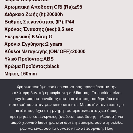
Χρωματική Απόδοση CRI (Ra):≥95
Διάρκεια Ζωής (h):20000h
Βαθμός Στεγανότητας (IP):IP44
Χρόνος Έναυσης (sec):0,5 sec
Ενεργειακή Κλάση:G
Χρόνια Εγγύησης:2 years
Κύκλοι Μεταγωγής (ON/ OFF):20000
Υλικό Προϊόντος:ABS
Χρώμα Προϊόντος:black
Μήκος:160mm
Πλάτος:160mm
Χρησιμοποιούμε cookies για να σας προσφέρουμε την
Χρόνος Φόρτισης Μπαταρίας:4-5h
καλύτερη δυνατή εμπειρία στη σελίδα μας. Τα cookies είναι
Τύπος Μπαταρίας:LifePo4 Battery
αρχεία μικρού μεγέθους που ο ιστότοπος αποθηκεύει στη
Καλώδιο Φόρτισης:yes
συσκευή σας όταν μας επισκέπτεστε. Με αυτόν τον τρόπο , ο
ιστότοπος έχει στη μνήμη του ορισμένα στοιχεία όπως
:
προτιμήσεις και ενέργειες (κωδικοί πρόσβασης , γλώσσα ) για
:
μικρό χρονικό διάστημα έτσι ώστε η εμπειρία σας στη σελίδα
μας να είναι όσο το δυνατόν πιο λειτουργική. Πως