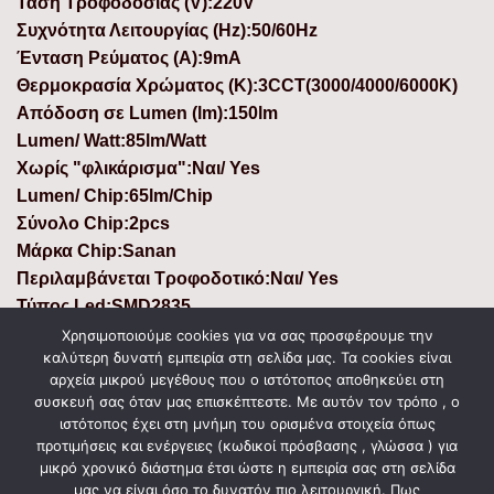
Τάση Τροφοδοσίας (V):220V
Συχνότητα Λειτουργίας (Hz):50/60Hz
Ένταση Ρεύματος (Α):9mA
Θερμοκρασία Χρώματος (K):3CCT(3000/4000/6000K)
Απόδοση σε Lumen (lm):150lm
Lumen/ Watt:85lm/Watt
Χωρίς "φλικάρισμα":Ναι/ Yes
Lumen/ Chip:65lm/Chip
Σύνολο Chip:2pcs
Μάρκα Chip:Sanan
Περιλαμβάνεται Τροφοδοτικό:Ναι/ Yes
Τύπος Led:SMD2835
Συντελεστής Άεργου Ισχύος (PF):>0,50
Χρησιμοποιούμε cookies για να σας προσφέρουμε την
καλύτερη δυνατή εμπειρία στη σελίδα μας. Τα cookies είναι
Χρόνια Εγγύησης:2 Χρόνια/ 2 Years
αρχεία μικρού μεγέθους που ο ιστότοπος αποθηκεύει στη
Κύκλοι Μεταγωγής (ON/ OFF):12500
συσκευή σας όταν μας επισκέπτεστε. Με αυτόν τον τρόπο , ο
Θερμοκρασία Λειτουργίας °C:-10℃-+40℃
ιστότοπος έχει στη μνήμη του ορισμένα στοιχεία όπως
Υλικό Προϊόντος:Ακρυλικό /Acrylic
προτιμήσεις και ενέργειες (κωδικοί πρόσβασης , γλώσσα ) για
μικρό χρονικό διάστημα έτσι ώστε η εμπειρία σας στη σελίδα
Χρώμα Προϊόντος:Διαφανο/Clear
μας να είναι όσο το δυνατόν πιο λειτουργική. Πως