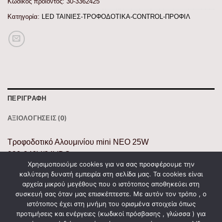
Κωδικός προϊόντος:
30-3362425
Κατηγορία:
LED ΤΑΙΝΙΕΣ-ΤΡΟΦΟΔΟΤΙΚΑ-CONTROL-ΠΡΟΦΙΛ
ΠΕΡΙΓΡΑΦΉ
ΑΞΙΟΛΟΓΉΣΕΙΣ (0)
Τροφοδοτικό Αλουμινίου mini ΝΕΟ 25W
220-240V/24VDC
Χρησιμοποιούμε cookies για να σας προσφέρουμε την
Input: 220-240VAC 0,3A
καλύτερη δυνατή εμπειρία στη σελίδα μας. Τα cookies είναι
50/60Hz
αρχεία μικρού μεγέθους που ο ιστότοπος αποθηκεύει στη
Output:24VDC 1A
συσκευή σας όταν μας επισκέπτεστε. Με αυτόν τον τρόπο , ο
ιστότοπος έχει στη μνήμη του ορισμένα στοιχεία όπως
Με Προστασία Από Υπερφόρτωση & Βραχυκύκλωμα
προτιμήσεις και ενέργειες (κωδικοί πρόσβασης , γλώσσα ) για
L:85mm W:58mmm h:37mm