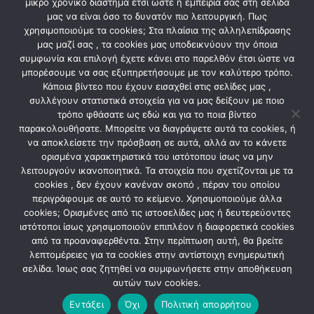
μικρό χρονικό διάστημα έτσι ώστε η εμπειρία σας στη σελίδα
μας να είναι όσο το δυνατόν πιο λειτουργική. Πως
χρησιμοποιούμε τα cookies; Στα πλαίσια της αλληλεπίδρασης
μας μαζί σας , τα cookies μας υποδεικνύουν την όποια
ΣΧΕΤΙΚΆ ΠΡΟΪΌΝΤΑ
συμφωνία και επιλογή έχετε κάνει στο παρελθόν έτσι ώστε να
μπορέσουμε να σας εξυπηρετήσουμε με τον καλύτερο τρόπο.
Κάποια βίντεο που έχουν εισαχθεί στις σελίδες μας ,
συλλέγουν στατιστικά στοιχεία για να μας δείξουν με ποιο
τρόπο φθάσατε ως εδώ και για το ποια βίντεο
παρακολουθήσατε. Μπορείτε να διαγράψετε αυτά τα cookies, ή
να αποκλείσετε την πρόσβαση σε αυτά, αλλά αν το κάνετε
ορισμένα χαρακτηριστικά του ιστότοπου ίσως να μην
λειτουργούν ικανοποιητικά. Τα στοιχεία που σχετίζονται με τα
cookies , δεν έχουν κανέναν σκοπό , πέραν του οποίου
περιγράφουμε σε αυτό το κείμενο. Χρησιμοποιούμε άλλα
cookies; Ορισμένες από τις ιστοσελίδες μας ή δευτερεύοντες
ιστότοποι ίσως χρησιμοποιούν επιπλέον ή διαφορετικά cookies
LED ΤΑΙΝΙΕΣ-ΤΡΟΦΟΔΟΤΙΚΑ-CONTROL-ΠΡΟΦΙΛ
LED ΤΑΙΝΙΕΣ-ΤΡΟΦΟΔΟΤΙΚΑ-CONTROL-ΠΡΟΦΙΛ
από τα προαναφερθέντα. Στην περίπτωση αυτή, θα βρείτε
ΤΑΙΝΙΑ COB LED 5m 24VDC
ΤΡΟΦΟΔΟΤΙΚΟ ΣΤΕΝΟ ΓΙΑ
14W/m 480LED/m ΛΕΥΚΟ
ΤΑΙΝΙΕΣ LED 240V/12VDC
λεπτομέρειες για τα cookies στην αντίστοιχη ενημερωτική
IP20
60W 365*18*15
σελίδα. Ίσως σας ζητηθεί να συμφωνήσετε στην αποθήκευση
4,60
€
11,20
€
αυτών των cookies.
Εντάξει
Όχι
Πολιτική απορρήτου